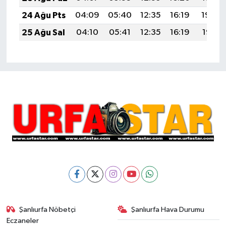
24 Ağu Pts
04:09
05:40
12:35
16:19
19:20
25 Ağu Sal
04:10
05:41
12:35
16:19
19:19
Şanlıurfa Nöbetçi
Şanlıurfa Hava Durumu
Eczaneler