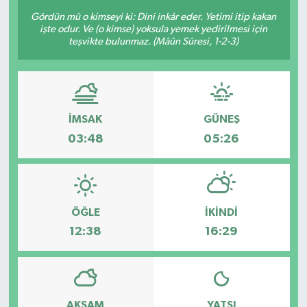
Gördün mü o kimseyi ki: Dini inkâr eder. Yetimi itip kakan
işte odur. Ve (o kimse) yoksula yemek yedirilmesi için
teşvikte bulunmaz. (Mâûn Sûresi, 1-2-3)
İMSAK
GÜNEŞ
03:48
05:26
ÖĞLE
İKINDI
12:38
16:29
AKŞAM
YATSI