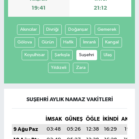
19:41
21:12
Akıncılar
Divriği
Doğanşar
Gemerek
Gölova
Gürün
Hafik
İmranlı
Kangal
Koyulhisar
Şarkışla
Suşehri
Ulaş
Yıldızeli
Zara
SUŞEHRI AYLIK NAMAZ VAKITLERI
İMSAK
GÜNEŞ
ÖĞLE
İKINDI
AKŞA
9 Ağu Paz
03:48
05:26
12:38
16:29
19:41