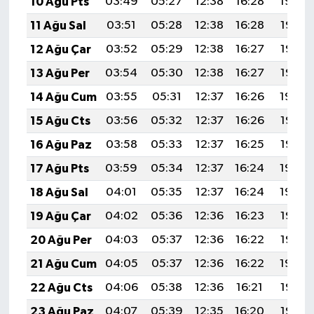
10 Ağu Pts
03:49
05:27
12:38
16:28
19:39
11 Ağu Sal
03:51
05:28
12:38
16:28
19:38
12 Ağu Çar
03:52
05:29
12:38
16:27
19:37
13 Ağu Per
03:54
05:30
12:38
16:27
19:36
14 Ağu Cum
03:55
05:31
12:37
16:26
19:34
15 Ağu Cts
03:56
05:32
12:37
16:26
19:33
16 Ağu Paz
03:58
05:33
12:37
16:25
19:32
17 Ağu Pts
03:59
05:34
12:37
16:24
19:30
18 Ağu Sal
04:01
05:35
12:37
16:24
19:29
19 Ağu Çar
04:02
05:36
12:36
16:23
19:27
20 Ağu Per
04:03
05:37
12:36
16:22
19:26
21 Ağu Cum
04:05
05:37
12:36
16:22
19:24
22 Ağu Cts
04:06
05:38
12:36
16:21
19:23
23 Ağu Paz
04:07
05:39
12:35
16:20
19:22