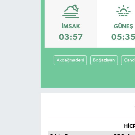
İMSAK
GÜNEŞ
03:57
05:3
Akdağmadeni
Boğazlıyan
Çandı
HİCR