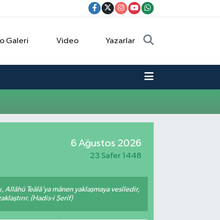
o Galeri
Video
Yazarlar
6 Ağustos 2026
23 Safer 1448
 Allâhü Teâlâ’ya mânen yaklaşmaya vesîledir,
laştırır. (Hadis-i Şerif)