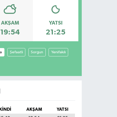
AKŞAM
YATSI
19:54
21:25
ya
Şefaatli
Sorgun
Yenifakılı
I
İKINDI
AKŞAM
YATSI