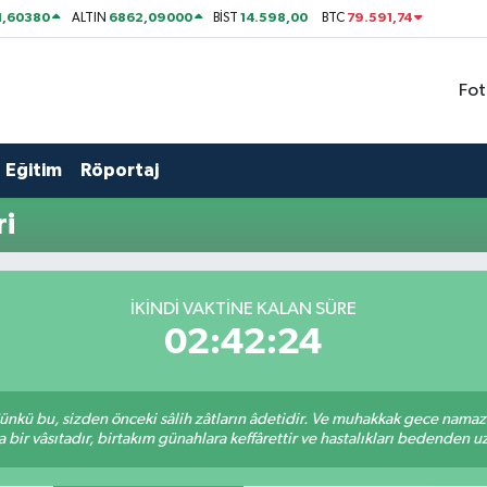
1,60380
6862,09000
14.598,00
79.591,74
ALTIN
BİST
BTC
Fot
Eğitim
Röportaj
ri
İKINDI VAKTİNE KALAN SÜRE
02:42:24
kü bu, sizden önceki sâlih zâtların âdetidir. Ve muhakkak gece namazı,
r vâsıtadır, birtakım günahlara keffârettir ve hastalıkları bedenden uzak