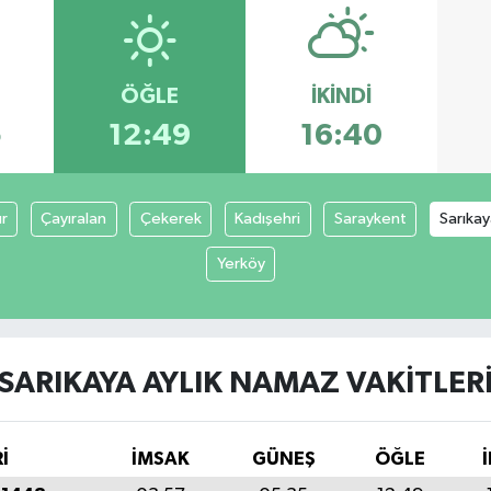
ÖĞLE
İKINDI
5
12:49
16:40
r
Çayıralan
Çekerek
Kadışehri
Saraykent
Sarıka
Yerköy
SARIKAYA AYLIK NAMAZ VAKITLER
İ
İMSAK
GÜNEŞ
ÖĞLE