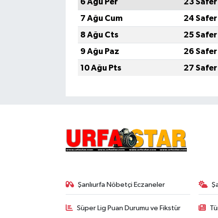
6 Ağu Per
23 Safer
7 Ağu Cum
24 Safer
8 Ağu Cts
25 Safer
9 Ağu Paz
26 Safer
10 Ağu Pts
27 Safer
Şanlıurfa Nöbetçi Eczaneler
Ş
Süper Lig Puan Durumu ve Fikstür
Tü