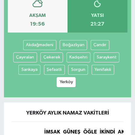
AKŞAM
YATSI
19:56
21:27
Akdağmadeni
Boğazlıyan
Çandır
Çayıralan
Çekerek
Kadışehri
Saraykent
Sarıkaya
Şefaatli
Sorgun
Yenifakılı
Yerköy
YERKÖY AYLIK NAMAZ VAKITLERI
İMSAK
GÜNEŞ
ÖĞLE
İKINDI
AKŞA