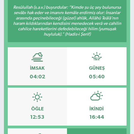
Resûlullah (s.a.v.) buyurdular: “Kimde şu üç şey bulunursa
sevâbı hak eder ve imanını kemâle erdirmiş olur: İnsanlar
arasında geçinebileceği (güzel) ahlâk, Allâhü Teâlâ’nın
haram kıldıklarından kendisini menedecek verâ ve cahilin
cahilce hareketlerini defedebileceği hilim (yumuşak
huyluluk).” (Hadis-i Şerif)
İMSAK
GÜNEŞ
04:02
05:40
ÖĞLE
İKINDI
12:53
16:44