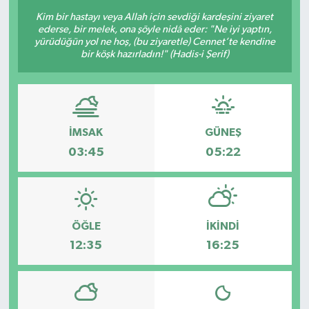
Kim bir hastayı veya Allah için sevdiği kardeşini ziyaret
ederse, bir melek, ona şöyle nidâ eder: "Ne iyi yaptın,
yürüdüğün yol ne hoş, (bu ziyaretle) Cennet’te kendine
bir köşk hazırladın!" (Hadis-i Şerif)
İMSAK
GÜNEŞ
03:45
05:22
ÖĞLE
İKINDI
12:35
16:25