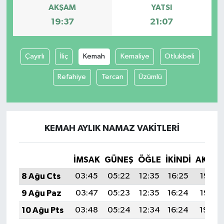
AKŞAM
YATSI
19:37
21:07
Çayırlı
İliç
Kemah
Kemaliye
Otlukbeli
Refahiye
Tercan
Üzümlü
KEMAH AYLIK NAMAZ VAKITLERI
İMSAK
GÜNEŞ
ÖĞLE
İKINDI
AKŞA
8 Ağu Cts
03:45
05:22
12:35
16:25
19:37
9 Ağu Paz
03:47
05:23
12:35
16:24
19:36
10 Ağu Pts
03:48
05:24
12:34
16:24
19:34