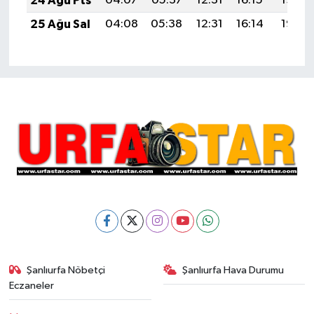
24 Ağu Pts
04:07
05:37
12:31
16:15
19:15
25 Ağu Sal
04:08
05:38
12:31
16:14
19:14
Şanlıurfa Nöbetçi
Şanlıurfa Hava Durumu
Eczaneler