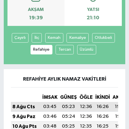
AKŞAM
YATSI
19:39
21:10
Çayırlı
İliç
Kemah
Kemaliye
Otlukbeli
Refahiye
Tercan
Üzümlü
REFAHIYE AYLIK NAMAZ VAKITLERI
İMSAK
GÜNEŞ
ÖĞLE
İKINDI
AKŞA
8 Ağu Cts
03:45
05:23
12:36
16:26
19:39
9 Ağu Paz
03:46
05:24
12:36
16:26
19:37
10 Ağu Pts
03:48
05:25
12:35
16:25
19:36