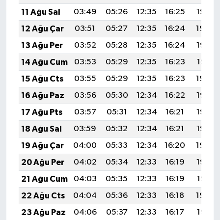
11 Ağu Sal
03:49
05:26
12:35
16:25
19:35
12 Ağu Çar
03:51
05:27
12:35
16:24
19:34
13 Ağu Per
03:52
05:28
12:35
16:24
19:32
14 Ağu Cum
03:53
05:29
12:35
16:23
19:31
15 Ağu Cts
03:55
05:29
12:35
16:23
19:30
16 Ağu Paz
03:56
05:30
12:34
16:22
19:28
17 Ağu Pts
03:57
05:31
12:34
16:21
19:27
18 Ağu Sal
03:59
05:32
12:34
16:21
19:26
19 Ağu Çar
04:00
05:33
12:34
16:20
19:24
20 Ağu Per
04:02
05:34
12:33
16:19
19:23
21 Ağu Cum
04:03
05:35
12:33
16:19
19:21
22 Ağu Cts
04:04
05:36
12:33
16:18
19:20
23 Ağu Paz
04:06
05:37
12:33
16:17
19:18