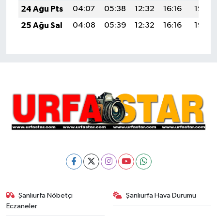
24 Ağu Pts
04:07
05:38
12:32
16:16
19:17
25 Ağu Sal
04:08
05:39
12:32
16:16
19:15
Şanlıurfa Nöbetçi
Şanlıurfa Hava Durumu
Eczaneler