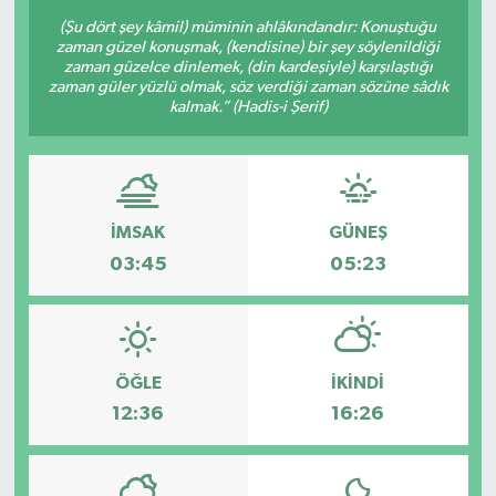
(Şu dört şey kâmil) müminin ahlâkındandır: Konuştuğu
zaman güzel konuşmak, (kendisine) bir şey söylenildiği
zaman güzelce dinlemek, (din kardeşiyle) karşılaştığı
zaman güler yüzlü olmak, söz verdiği zaman sözüne sâdık
kalmak.” (Hadis-i Şerif)
İMSAK
GÜNEŞ
03:45
05:23
ÖĞLE
İKINDI
12:36
16:26