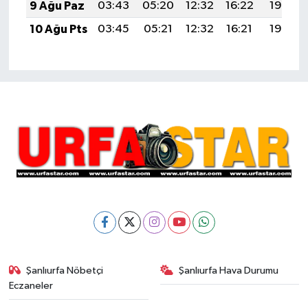
9 Ağu Paz
03:43
05:20
12:32
16:22
19:33
10 Ağu Pts
03:45
05:21
12:32
16:21
19:32
Şanlıurfa Nöbetçi
Şanlıurfa Hava Durumu
Eczaneler