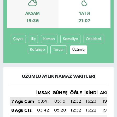
AKŞAM
YATSI
19:36
21:07
Çayırlı
İliç
Kemah
Kemaliye
Otlukbeli
Refahiye
Tercan
Üzümlü
ÜZÜMLÜ AYLIK NAMAZ VAKITLERI
İMSAK
GÜNEŞ
ÖĞLE
İKINDI
AKŞAM
7 Ağu Cum
03:41
05:19
12:32
16:23
19:36
8 Ağu Cts
03:42
05:20
12:32
16:22
19:34