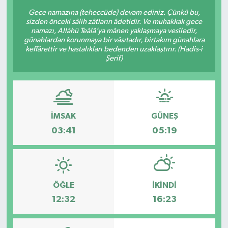
Gece namazına (teheccüde) devam ediniz. Çünkü bu,
sizden önceki sâlih zâtların âdetidir. Ve muhakkak gece
namazı, Allâhü Teâlâ’ya mânen yaklaşmaya vesîledir,
günahlardan korunmaya bir vâsıtadır, birtakım günahlara
keffârettir ve hastalıkları bedenden uzaklaştırır. (Hadis-i
Şerif)
İMSAK
GÜNEŞ
03:41
05:19
ÖĞLE
İKINDI
12:32
16:23