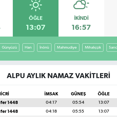
ÖĞLE
İKINDI
4
13:07
16:57
Günyüzü
Han
İnönü
Mahmudiye
Mihalıççık
Sarı
ALPU AYLIK NAMAZ VAKITLERI
İCRİ
İMSAK
GÜNEŞ
ÖĞLE
fer 1448
04:17
05:54
13:07
fer 1448
04:18
05:55
13:07