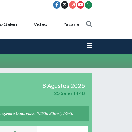
o Galeri
Video
Yazarlar
8 Ağustos 2026
25 Safer 1448
n teşvikte bulunmaz. (Mâûn Sûresi, 1-2-3)