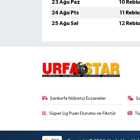
23 Ağu Paz
10 Rebi
24 Ağu Pts
11 Rebi
25 Ağu Sal
12 Rebi
Şanlıurfa Nöbetçi Eczaneler
Ş
Süper Lig Puan Durumu ve Fikstür
Tü