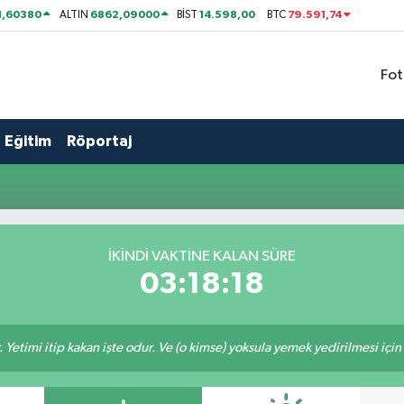
1,60380
6862,09000
14.598,00
79.591,74
ALTIN
BİST
BTC
Fot
Eğitim
Röportaj
İKINDI VAKTİNE KALAN SÜRE
03:18:18
 Yetimi itip kakan işte odur. Ve (o kimse) yoksula yemek yedirilmesi içi