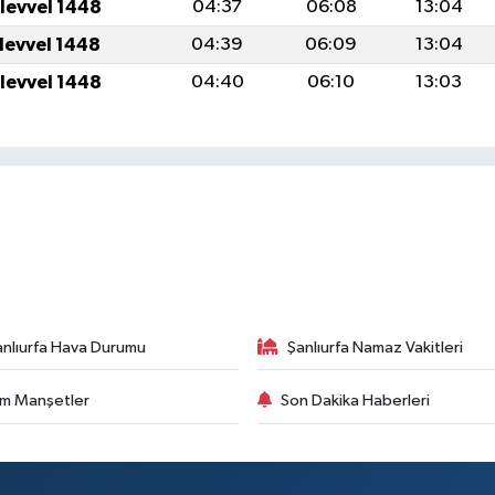
ulevvel 1448
04:37
06:08
13:04
ulevvel 1448
04:39
06:09
13:04
ulevvel 1448
04:40
06:10
13:03
anlıurfa Hava Durumu
Şanlıurfa Namaz Vakitleri
m Manşetler
Son Dakika Haberleri