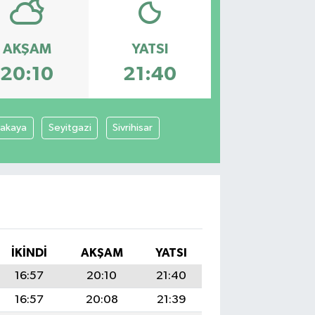
AKŞAM
YATSI
20:10
21:40
cakaya
Seyitgazi
Sivrihisar
İKINDI
AKŞAM
YATSI
16:57
20:10
21:40
16:57
20:08
21:39