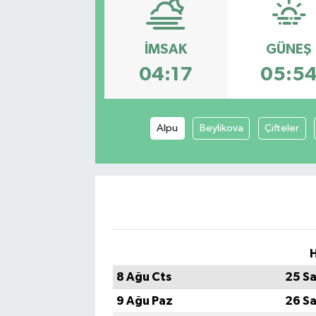
İMSAK
GÜNEŞ
04:17
05:5
Alpu
Beylikova
Çifteler
H
8 Ağu Cts
25 Sa
9 Ağu Paz
26 Sa