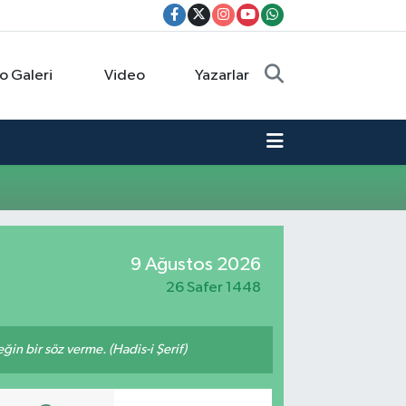
o Galeri
Video
Yazarlar
9 Ağustos 2026
26 Safer 1448
n bir söz verme. (Hadis-i Şerif)