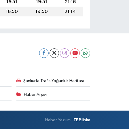
16:51
19:51
21:16
16:50
19:50
21:14
Şanlıurfa Trafik Yoğunluk Haritası
Haber Arşivi
Haber Yazılımı:
TE Bilişim