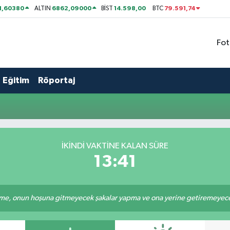
1,60380
6862,09000
14.598,00
79.591,74
ALTIN
BİST
BTC
Fot
Eğitim
Röportaj
İKINDI VAKTİNE KALAN SÜRE
13:41
e, onun hoşuna gitmeyecek şakalar yapma ve ona yerine getiremeyeceği