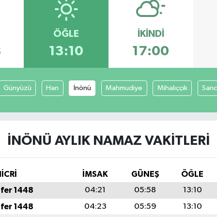
ÖĞLE
İKINDI
8
13:10
17:00
Günyüzü
Han
İnönü
Mahmudiye
Mihalıççık
Sarı
İNÖNÜ AYLIK NAMAZ VAKITLERI
İCRİ
İMSAK
GÜNEŞ
ÖĞLE
fer 1448
04:21
05:58
13:10
fer 1448
04:23
05:59
13:10