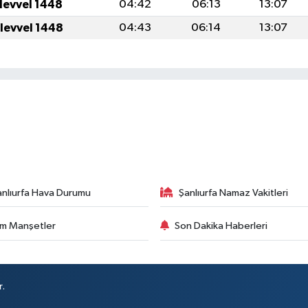
ulevvel 1448
04:42
06:13
13:07
ulevvel 1448
04:43
06:14
13:07
anlıurfa Hava Durumu
Şanlıurfa Namaz Vakitleri
m Manşetler
Son Dakika Haberleri
r.