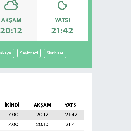
AKŞAM
YATSI
20:12
21:42
cakaya
Seyitgazi
Sivrihisar
İKINDI
AKŞAM
YATSI
17:00
20:12
21:42
17:00
20:10
21:41