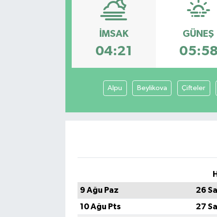
İMSAK
GÜNEŞ
04:21
05:5
Alpu
Beylikova
Çifteler
H
9 Ağu Paz
26 Sa
10 Ağu Pts
27 Sa