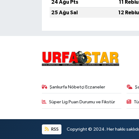
24 Ağu Pts
11 Rebi
25 Ağu Sal
12 Rebi
Şanlıurfa Nöbetçi Eczaneler
Ş
Süper Lig Puan Durumu ve Fikstür
Tü
RSS
Copyright © 2024. Her hakkı saklıdı