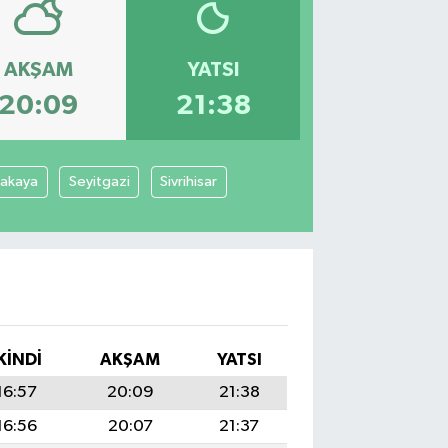
AKŞAM
YATSI
20:09
21:38
cakaya
Seyitgazi
Sivrihisar
KINDI
AKŞAM
YATSI
16:57
20:09
21:38
16:56
20:07
21:37