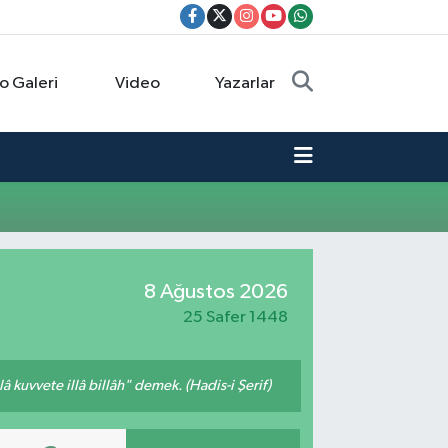
o Galeri
Video
Yazarlar
8 Ağustos 2026
25 Safer 1448
 kuvvete illâ billâh" demek. (Hadis-i Şerif)