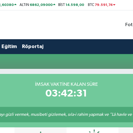
1,60380
6862,09000
14.598,00
79.591,74
ALTIN
BİST
BTC
Fot
Eğitim
Röportaj
İMSAK VAKTİNE KALAN SÜRE
03:42:31
ı gizli vermek, musibeti gizlemek, sıla-i rahim yapmak ve "Lâ havle ve lâ