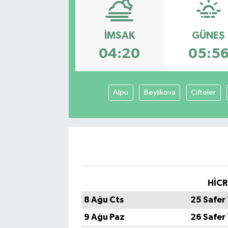
İMSAK
GÜNEŞ
04:20
05:5
Alpu
Beylikova
Çifteler
HİCR
8 Ağu Cts
25 Safer
9 Ağu Paz
26 Safer