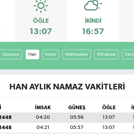
ÖĞLE
İKINDI
6
13:07
16:57
Günyüzü
Han
İnönü
Mahmudiye
Mihalıççık
Sarı
HAN AYLIK NAMAZ VAKITLERI
İ
İMSAK
GÜNEŞ
ÖĞLE
İ
 1448
04:20
05:56
13:07
 1448
04:21
05:57
13:07