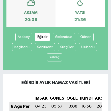
AKŞAM
YATSI
20:08
21:36
Atabey
Eğirdir
Gelendost
Gönen
Keçiborlu
Senirkent
Sütçüler
Uluborlu
Yalvaç
EĞIRDIR AYLIK NAMAZ VAKITLERI
İMSAK
GÜNEŞ
ÖĞLE
İKINDI
AKŞAM
6 Ağu Per
04:23
05:57
13:08
16:56
20:08