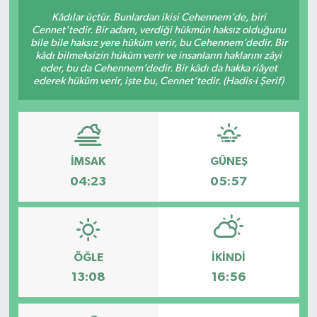
Kâdılar üçtür. Bunlardan ikisi Cehennem’de, biri
Cennet’tedir. Bir adam, verdiği hükmün haksız olduğunu
bile bile haksız yere hüküm verir, bu Cehennem’dedir. Bir
kâdı bilmeksizin hüküm verir ve insanların haklarını zâyi
eder, bu da Cehennem’dedir. Bir kâdı da hakka riâyet
ederek hüküm verir, işte bu, Cennet’tedir. (Hadis-i Şerif)
İMSAK
GÜNEŞ
04:23
05:57
ÖĞLE
İKINDI
13:08
16:56