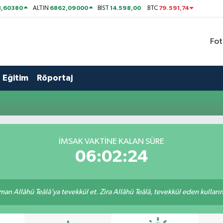
1,60380
6862,09000
14.598,00
79.591,74
ALTIN
BİST
BTC
Fot
Eğitim
Röportaj
İMSAK VAKTİNE KALAN SÜRE
06:02:24
an Allâhü Teâlâ’ya tevekkül et. Zira Allâhü Teâlâ, tevekkül eden kullarını