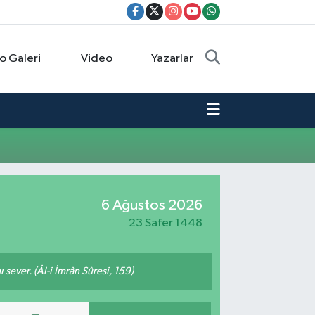
o Galeri
Video
Yazarlar
6 Ağustos 2026
23 Safer 1448
 sever. (Âl-i İmrân Sûresi, 159)