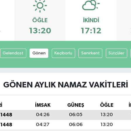
ÖĞLE
İKINDI
5
13:20
17:12
Gelendost
Gönen
Keçiborlu
Senirkent
Sütçüler
GÖNEN AYLIK NAMAZ VAKITLERI
İ
İMSAK
GÜNEŞ
ÖĞLE
 1448
04:26
06:05
13:20
 1448
04:27
06:06
13:20