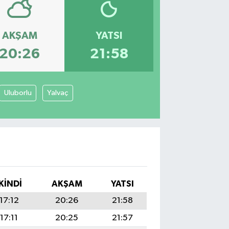
AKŞAM
YATSI
20:26
21:58
Uluborlu
Yalvaç
İKINDI
AKŞAM
YATSI
17:12
20:26
21:58
17:11
20:25
21:57