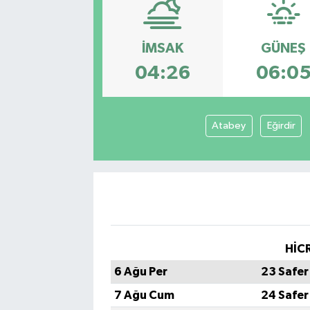
İMSAK
GÜNEŞ
04:26
06:0
Atabey
Eğirdir
HİCR
6 Ağu Per
23 Safer
7 Ağu Cum
24 Safer