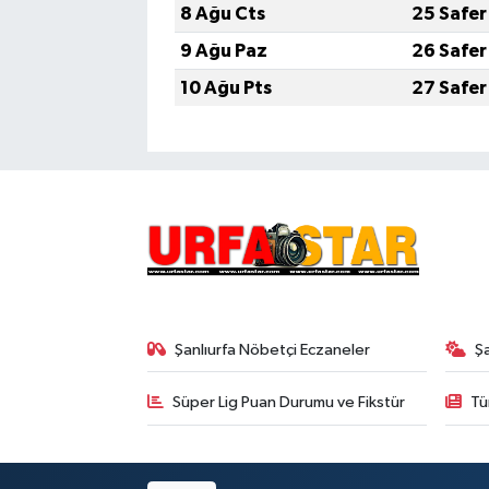
8 Ağu Cts
25 Safer
9 Ağu Paz
26 Safer
10 Ağu Pts
27 Safer
Şanlıurfa Nöbetçi Eczaneler
Ş
Süper Lig Puan Durumu ve Fikstür
Tü