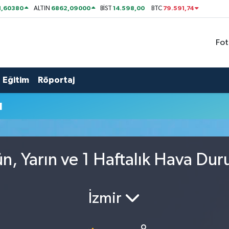
1,60380
6862,09000
14.598,00
79.591,74
ALTIN
BİST
BTC
Fot
Eğitim
Röportaj
u
n, Yarın ve 1 Haftalık Hava Du
İzmir