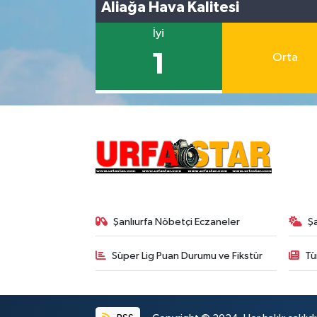
Aliağa Hava Kalitesi
İyi
1
Orta
Şanlıurfa Nöbetçi Eczaneler
Ş
Süper Lig Puan Durumu ve Fikstür
Tü