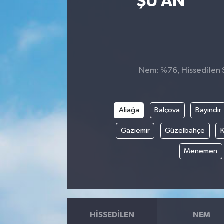
ŞU AN
Nem: %76, Hissedilen S
Aliağa
Balçova
Bayındır
Gaziemir
Güzelbahçe
K
Menemen
HISSEDILEN
NEM