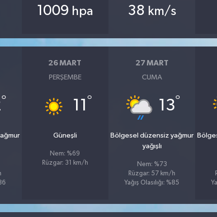
1009
38
hpa
km/s
26 MART
27 MART
PERŞEMBE
CUMA
°
°
°
2
11
13
yağmur
Güneşli
Bölgesel düzensiz yağmur
Bölge
yağışlı
Nem: %69
Rüzgar: 31 km/h
Nem: %73
h
Rüzgar: 57 km/h
%86
Yağış Olasılığı: %85
Ya