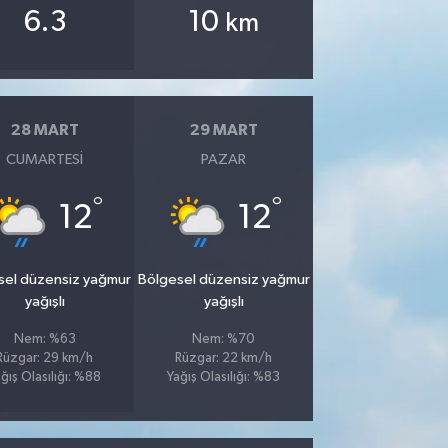
6.3
10
km
28 MART
29 MART
CUMARTESI
PAZAR
°
°
12
12
sel düzensiz yağmur
Bölgesel düzensiz yağmur
yağışlı
yağışlı
Nem: %63
Nem: %70
Rüzgar: 29 km/h
Rüzgar: 22 km/h
ğış Olasılığı: %88
Yağış Olasılığı: %83