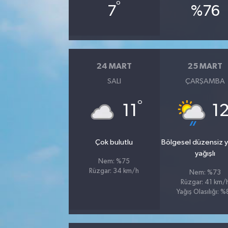
°
7
%76
24 MART
25 MART
SALI
ÇARŞAMBA
°
11
1
Çok bulutlu
Bölgesel düzensiz 
yağışlı
Nem: %75
Rüzgar: 34 km/h
Nem: %73
Rüzgar: 41 km/
Yağış Olasılığı: 