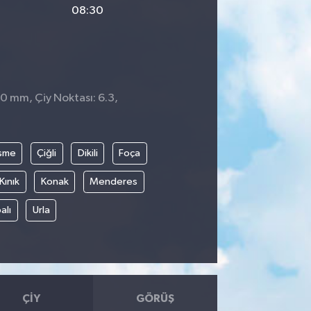
08:30
 0 mm, Çiy Noktası: 6.3,
8
şme
Çiğli
Dikili
Foça
Kınık
Konak
Menderes
alı
Urla
ÇIY
GÖRÜŞ