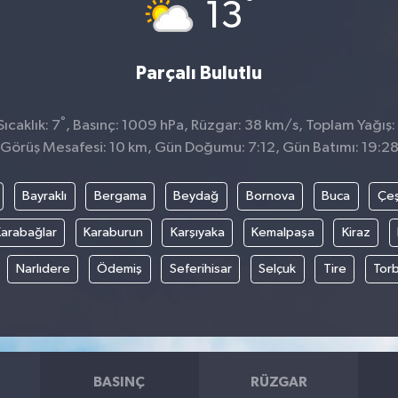
°
13
Parçalı Bulutlu
°
ıcaklık: 7
, Basınç: 1009 hPa, Rüzgar: 38 km/s, Toplam Yağış:
Görüş Mesafesi: 10 km, Gün Doğumu: 7:12, Gün Batımı: 19:2
Bayraklı
Bergama
Beydağ
Bornova
Buca
Çe
arabağlar
Karaburun
Karşıyaka
Kemalpaşa
Kiraz
Narlıdere
Ödemiş
Seferihisar
Selçuk
Tire
Torb
BASINÇ
RÜZGAR