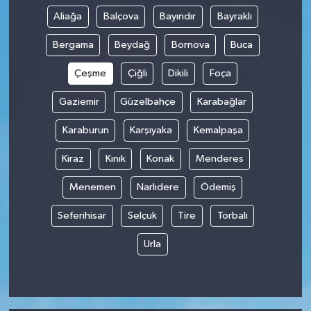
Aliağa
Balçova
Bayındır
Bayraklı
Bergama
Beydağ
Bornova
Buca
Çeşme
Çiğli
Dikili
Foça
Gaziemir
Güzelbahçe
Karabağlar
Karaburun
Karşıyaka
Kemalpaşa
Kiraz
Kınık
Konak
Menderes
Menemen
Narlıdere
Ödemiş
Seferihisar
Selçuk
Tire
Torbalı
Urla