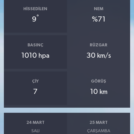
HISSEDILEN
NEM
°
9
%71
BASINÇ
RÜZGAR
1010
30
hpa
km/s
ÇIY
GÖRÜŞ
7
10
km
24 MART
25 MART
SALI
ÇARŞAMBA