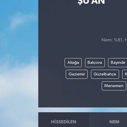
ŞU AN
Nem: %81, Hi
Aliağa
Balçova
Bayındır
Gaziemir
Güzelbahçe
K
Menemen
HISSEDILEN
NEM