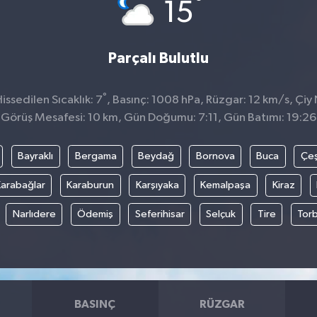
°
15
Parçalı Bulutlu
°
ssedilen Sıcaklık: 7
, Basınç: 1008 hPa, Rüzgar: 12 km/s, Çiy 
Görüş Mesafesi: 10 km, Gün Doğumu: 7:11, Gün Batımı: 19:26
Bayraklı
Bergama
Beydağ
Bornova
Buca
Çe
arabağlar
Karaburun
Karşıyaka
Kemalpaşa
Kiraz
Narlıdere
Ödemiş
Seferihisar
Selçuk
Tire
Torb
BASINÇ
RÜZGAR