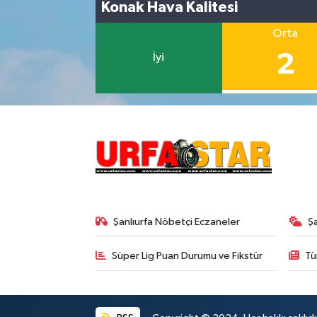
Konak Hava Kalitesi
Orta
2
İyi
Şanlıurfa Nöbetçi Eczaneler
Ş
Süper Lig Puan Durumu ve Fikstür
Tü