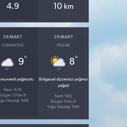
4.9
10
km
28 MART
29 MART
CUMARTESI
PAZAR
°
°
9
8
 kuvvetli yağmurlu
Bölgesel düzensiz yağmur
yağışlı
Nem: %79
Rüzgar: 23 km/h
Nem: %82
ğış Olasılığı: %89
Rüzgar: 9 km/h
Yağış Olasılığı: %89