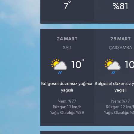
°
7
%81
24 MART
25 MART
SALI
ÇARŞAMBA
°
10
1
Bölgesel düzensiz yağmur
Bölgesel düzensiz 
yağışlı
yağışlı
Nem: %77
Nem: %77
Rüzgar: 13 km/h
Rüzgar: 22 km/
Yağış Olasılığı: %89
Yağış Olasılığı: %