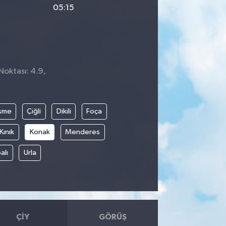
05:15
Noktası: 4.9,
şme
Çiğli
Dikili
Foça
Kınık
Konak
Menderes
alı
Urla
ÇIY
GÖRÜŞ