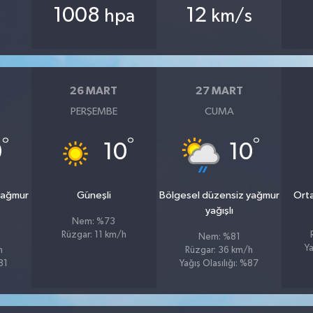
1008
12
hpa
km/s
26 MART
27 MART
PERŞEMBE
CUMA
°
°
°
0
10
10
yağmur
Güneşli
Bölgesel düzensiz yağmur
Orta
yağışlı
Nem: %73
Rüzgar: 11 km/h
Nem: %81
Ya
h
Rüzgar: 36 km/h
81
Yağış Olasılığı: %87