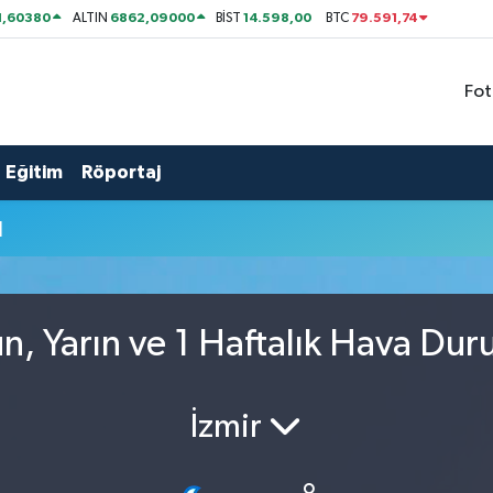
1,60380
6862,09000
14.598,00
79.591,74
ALTIN
BİST
BTC
Fot
Eğitim
Röportaj
u
, Yarın ve 1 Haftalık Hava Du
İzmir