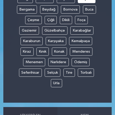
Bergama
Beydağ
Bornova
Buca
Çeşme
Çiğli
Dikili
Foça
Gaziemir
Güzelbahçe
Karabağlar
Karaburun
Karşıyaka
Kemalpaşa
Kiraz
Kınık
Konak
Menderes
Menemen
Narlıdere
Ödemiş
Seferihisar
Selçuk
Tire
Torbalı
Urla