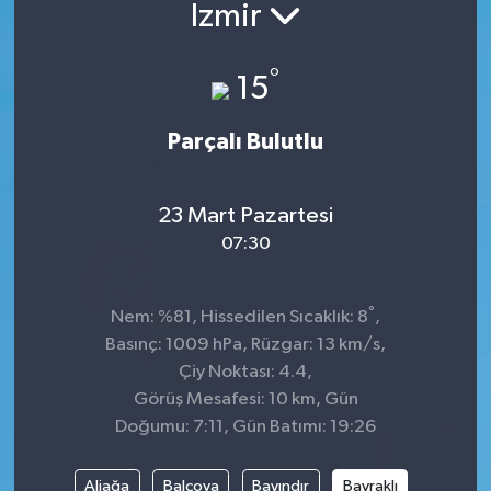
İzmir
°
15
Parçalı Bulutlu
23 Mart Pazartesi
07:30
°
Nem: %81, Hissedilen Sıcaklık: 8
,
Basınç: 1009 hPa, Rüzgar: 13 km/s,
Çiy Noktası: 4.4,
Görüş Mesafesi: 10 km, Gün
Doğumu: 7:11, Gün Batımı: 19:26
Aliağa
Balçova
Bayındır
Bayraklı