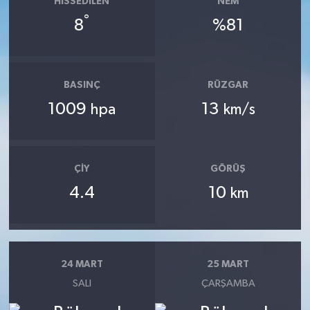
HISSEDILEN
NEM
°
8
%81
BASINÇ
RÜZGAR
1009
13
hpa
km/s
ÇIY
GÖRÜŞ
4.4
10
km
24 MART
25 MART
SALI
ÇARŞAMBA