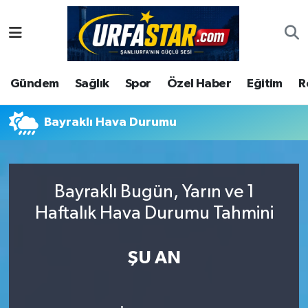
ASAYİS
Şanlıurfa Nöbetçi Eczaneler
Gündem
Sağlık
Spor
Özel Haber
Eğitim
R
ÇEVRE
Şanlıurfa Hava Durumu
DUNYA
Şanlıurfa Namaz Vakitleri
Bayraklı Hava Durumu
Eğitim
Şanlıurfa Trafik Yoğunluk Haritası
Bayraklı Bugün, Yarın ve 1
Ekonomi
Süper Lig Puan Durumu ve Fikstür
Haftalık Hava Durumu Tahmini
Gündem
Tüm Manşetler
ŞU AN
Kültür
Son Dakika Haberleri
Magazin
Haber Arşivi