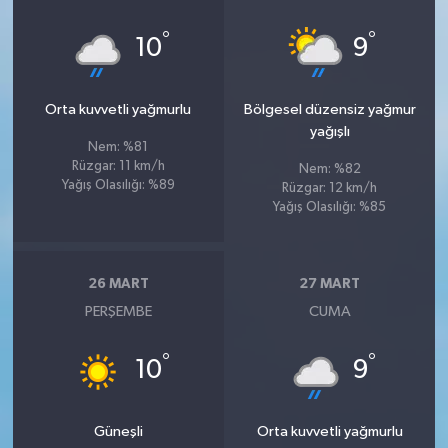
°
°
10
9
Orta kuvvetli yağmurlu
Bölgesel düzensiz yağmur
yağışlı
Nem: %81
Rüzgar: 11 km/h
Nem: %82
Yağış Olasılığı: %89
Rüzgar: 12 km/h
Yağış Olasılığı: %85
26 MART
27 MART
PERŞEMBE
CUMA
°
°
10
9
Güneşli
Orta kuvvetli yağmurlu