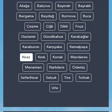
Aliağa
Balçova
Bayındır
Bayraklı
Bergama
Beydağ
Bornova
Buca
Çeşme
Çiğli
Dikili
Foça
Gaziemir
Güzelbahçe
Karabağlar
Karaburun
Karşıyaka
Kemalpaşa
Kiraz
Kınık
Konak
Menderes
Menemen
Narlıdere
Ödemiş
Seferihisar
Selçuk
Tire
Torbalı
Urla