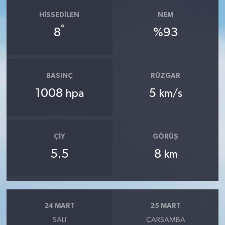
HISSEDILEN
NEM
°
8
%93
BASINÇ
RÜZGAR
1008
5
hpa
km/s
ÇIY
GÖRÜŞ
5.5
8
km
24 MART
25 MART
SALI
ÇARŞAMBA