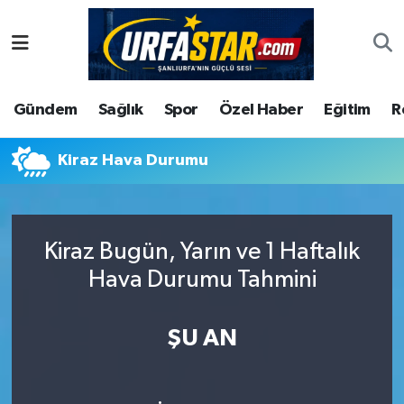
ASAYİS
Şanlıurfa Nöbetçi Eczaneler
Gündem
Sağlık
Spor
Özel Haber
Eğitim
R
ÇEVRE
Şanlıurfa Hava Durumu
DUNYA
Şanlıurfa Namaz Vakitleri
Kiraz Hava Durumu
Eğitim
Şanlıurfa Trafik Yoğunluk Haritası
Kiraz Bugün, Yarın ve 1 Haftalık
Ekonomi
Süper Lig Puan Durumu ve Fikstür
Hava Durumu Tahmini
Gündem
Tüm Manşetler
ŞU AN
Kültür
Son Dakika Haberleri
Magazin
Haber Arşivi