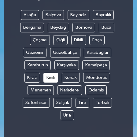
Aliağa
Balçova
Bayındır
Bayraklı
Bergama
Beydağ
Bornova
Buca
Çeşme
Çiğli
Dikili
Foça
Gaziemir
Güzelbahçe
Karabağlar
Karaburun
Karşıyaka
Kemalpaşa
Kiraz
Kınık
Konak
Menderes
Menemen
Narlıdere
Ödemiş
Seferihisar
Selçuk
Tire
Torbalı
Urla