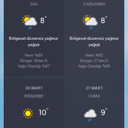
SALI
ÇARŞAMBA
°
°
8
8
Bölgesel düzensiz yağmur
Bölgesel düzensiz yağmur
yağışlı
yağışlı
Nem: %89
Nem: %82
Rüzgar: 18 km/h
Rüzgar: 27 km/h
Yağış Olasılığı: %87
Yağış Olasılığı: %89
26 MART
27 MART
PERŞEMBE
CUMA
°
°
10
9