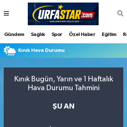
ASAYİS
Şanlıurfa Nöbetçi Eczaneler
Gündem
Sağlık
Spor
Özel Haber
Eğitim
R
ÇEVRE
Şanlıurfa Hava Durumu
DUNYA
Şanlıurfa Namaz Vakitleri
Kınık Hava Durumu
Eğitim
Şanlıurfa Trafik Yoğunluk Haritası
Kınık Bugün, Yarın ve 1 Haftalık
Ekonomi
Süper Lig Puan Durumu ve Fikstür
Hava Durumu Tahmini
Gündem
Tüm Manşetler
ŞU AN
Kültür
Son Dakika Haberleri
Magazin
Haber Arşivi