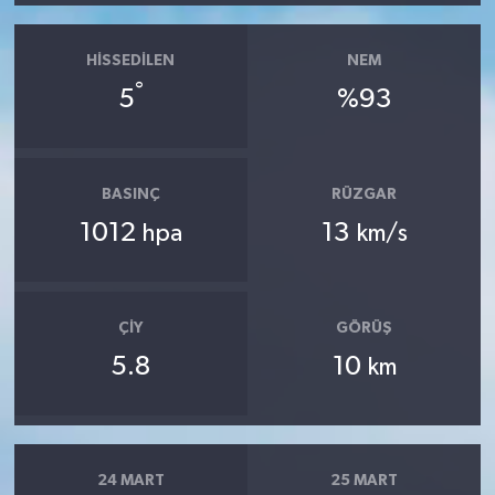
HISSEDILEN
NEM
°
5
%93
BASINÇ
RÜZGAR
1012
13
hpa
km/s
ÇIY
GÖRÜŞ
5.8
10
km
24 MART
25 MART