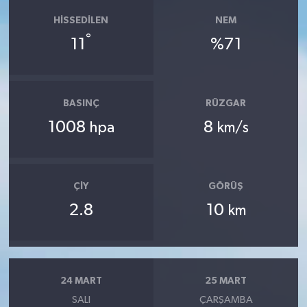
HISSEDILEN
NEM
°
11
%71
BASINÇ
RÜZGAR
1008
8
hpa
km/s
ÇIY
GÖRÜŞ
2.8
10
km
24 MART
25 MART
SALI
ÇARŞAMBA