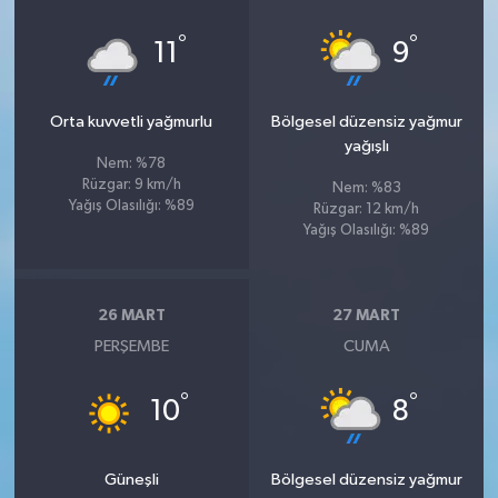
°
°
11
9
Orta kuvvetli yağmurlu
Bölgesel düzensiz yağmur
yağışlı
Nem: %78
Rüzgar: 9 km/h
Nem: %83
Yağış Olasılığı: %89
Rüzgar: 12 km/h
Yağış Olasılığı: %89
26 MART
27 MART
PERŞEMBE
CUMA
°
°
10
8
Güneşli
Bölgesel düzensiz yağmur