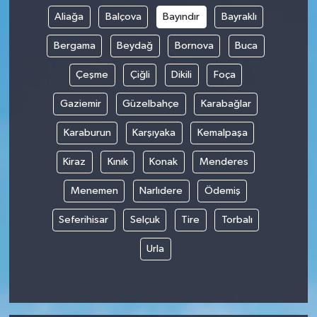
Aliağa
Balçova
Bayındır
Bayraklı
Bergama
Beydağ
Bornova
Buca
Çeşme
Çiğli
Dikili
Foça
Gaziemir
Güzelbahçe
Karabağlar
Karaburun
Karşıyaka
Kemalpaşa
Kiraz
Kınık
Konak
Menderes
Menemen
Narlıdere
Ödemiş
Seferihisar
Selçuk
Tire
Torbalı
Urla