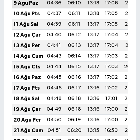
9 Ağu Paz
04:36
06:10
13:18
17:06
20:16
10 Ağu Pts
04:37
06:11
13:18
17:05
20:15
11 Ağu Sal
04:39
06:11
13:17
17:05
20:14
12 Ağu Çar
04:40
06:12
13:17
17:04
20:12
13 Ağu Per
04:41
06:13
13:17
17:04
20:11
14 Ağu Cum
04:43
06:14
13:17
17:03
20:10
15 Ağu Cts
04:44
06:15
13:17
17:03
20:09
16 Ağu Paz
04:45
06:16
13:17
17:02
20:07
17 Ağu Pts
04:46
06:17
13:16
17:02
20:06
18 Ağu Sal
04:48
06:18
13:16
17:01
20:05
19 Ağu Çar
04:49
06:18
13:16
17:00
20:03
20 Ağu Per
04:50
06:19
13:16
17:00
20:02
21 Ağu Cum
04:51
06:20
13:15
16:59
20:01