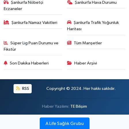
Şanlıurfa Nöbetçi
Şanlıurfa Hava Durumu
Eczaneler
Şanlıurfa Namaz Vakitleri
Şanlıurfa Trafik Yoğunluk
Haritası
Süper Lig Puan Durumu ve
Tüm Manşetler
Fikstür
Son Dakika Haberleri
Haber Arşivi
RSS
Copyright © 2024. Her hakkı saklıdır.
Haber Yazılımı:
TE Bilişim
A Life Sağlık Grubu