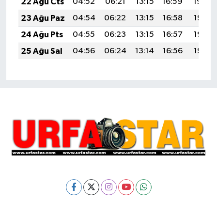
22 Ağu Cts
04:52
06:21
13:15
16:59
19:59
23 Ağu Paz
04:54
06:22
13:15
16:58
19:58
24 Ağu Pts
04:55
06:23
13:15
16:57
19:57
25 Ağu Sal
04:56
06:24
13:14
16:56
19:55