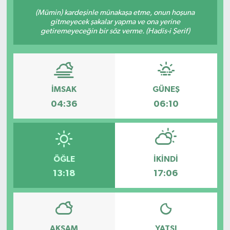
(Mümin) kardeşinle münakaşa etme, onun hoşuna
gitmeyecek şakalar yapma ve ona yerine
getiremeyeceğin bir söz verme. (Hadis-i Şerif)
İMSAK
GÜNEŞ
04:36
06:10
ÖĞLE
İKINDI
13:18
17:06
AKŞAM
YATSI