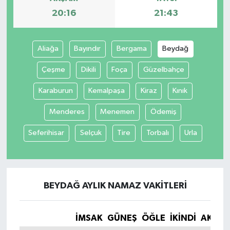
20:16
21:43
Aliağa
Bayındır
Bergama
Beydağ
Çeşme
Dikili
Foça
Güzelbahçe
Karaburun
Kemalpaşa
Kiraz
Kınık
Menderes
Menemen
Ödemiş
Seferihisar
Selçuk
Tire
Torbalı
Urla
BEYDAĞ AYLIK NAMAZ VAKITLERI
İMSAK
GÜNEŞ
ÖĞLE
İKINDI
AKŞA