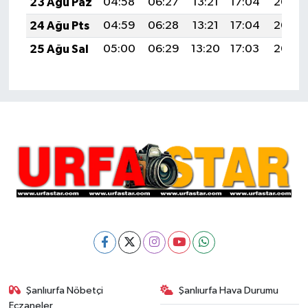
23 Ağu Paz
04:58
06:27
13:21
17:04
20:05
24 Ağu Pts
04:59
06:28
13:21
17:04
20:03
25 Ağu Sal
05:00
06:29
13:20
17:03
20:02
Şanlıurfa Nöbetçi
Şanlıurfa Hava Durumu
Eczaneler