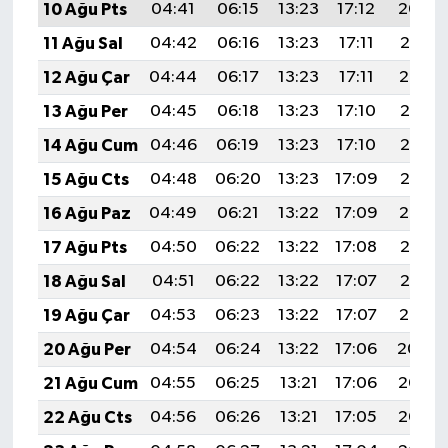
10 Ağu Pts
04:41
06:15
13:23
17:12
20:22
11 Ağu Sal
04:42
06:16
13:23
17:11
20:21
12 Ağu Çar
04:44
06:17
13:23
17:11
20:19
13 Ağu Per
04:45
06:18
13:23
17:10
20:18
14 Ağu Cum
04:46
06:19
13:23
17:10
20:17
15 Ağu Cts
04:48
06:20
13:23
17:09
20:16
16 Ağu Paz
04:49
06:21
13:22
17:09
20:14
17 Ağu Pts
04:50
06:22
13:22
17:08
20:13
18 Ağu Sal
04:51
06:22
13:22
17:07
20:12
19 Ağu Çar
04:53
06:23
13:22
17:07
20:10
20 Ağu Per
04:54
06:24
13:22
17:06
20:09
21 Ağu Cum
04:55
06:25
13:21
17:06
20:08
22 Ağu Cts
04:56
06:26
13:21
17:05
20:06