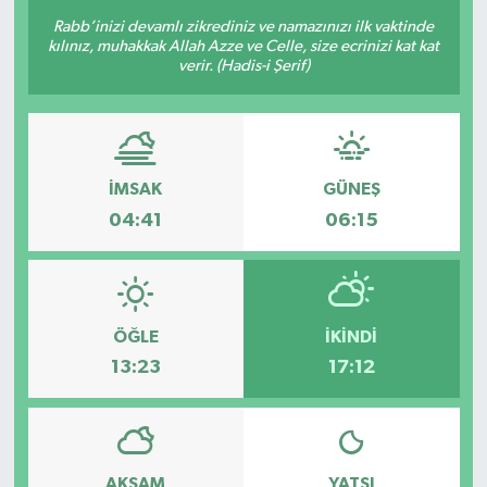
Rabb’inizi devamlı zikrediniz ve namazınızı ilk vaktinde
kılınız, muhakkak Allah Azze ve Celle, size ecrinizi kat kat
verir. (Hadis-i Şerif)
İMSAK
GÜNEŞ
04:41
06:15
ÖĞLE
İKINDI
13:23
17:12
AKŞAM
YATSI