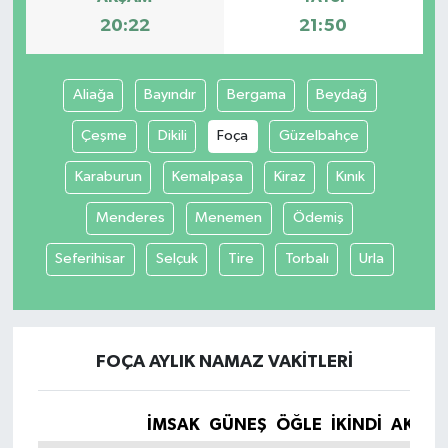
20:22
21:50
Aliağa
Bayındır
Bergama
Beydağ
Çeşme
Dikili
Foça
Güzelbahçe
Karaburun
Kemalpaşa
Kiraz
Kınık
Menderes
Menemen
Ödemiş
Seferihisar
Selçuk
Tire
Torbalı
Urla
FOÇA AYLIK NAMAZ VAKITLERI
İMSAK
GÜNEŞ
ÖĞLE
İKINDI
AKŞA