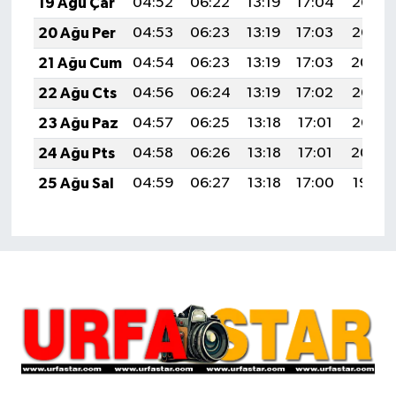
19 Ağu Çar
04:52
06:22
13:19
17:04
20:07
20 Ağu Per
04:53
06:23
13:19
17:03
20:06
21 Ağu Cum
04:54
06:23
13:19
17:03
20:04
22 Ağu Cts
04:56
06:24
13:19
17:02
20:03
23 Ağu Paz
04:57
06:25
13:18
17:01
20:02
24 Ağu Pts
04:58
06:26
13:18
17:01
20:00
25 Ağu Sal
04:59
06:27
13:18
17:00
19:59