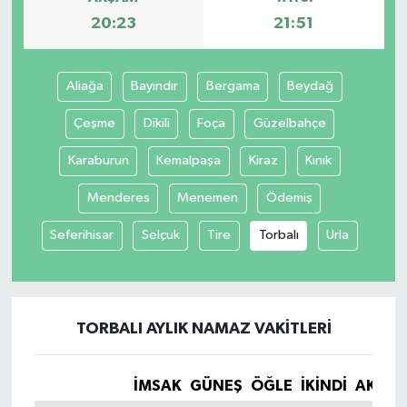
20:23
21:51
Aliağa
Bayındır
Bergama
Beydağ
Çeşme
Dikili
Foça
Güzelbahçe
Karaburun
Kemalpaşa
Kiraz
Kınık
Menderes
Menemen
Ödemiş
Seferihisar
Selçuk
Tire
Torbalı
Urla
TORBALI AYLIK NAMAZ VAKITLERI
İMSAK
GÜNEŞ
ÖĞLE
İKINDI
AKŞA