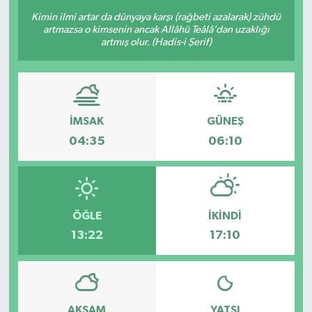
Kimin ilmi artar da dünyaya karşı (rağbeti azalarak) zühdü
artmazsa o kimsenin ancak Allâhü Teâlâ’dan uzaklığı
artmış olur. (Hadis-i Şerif)
İMSAK
GÜNEŞ
04:35
06:10
ÖĞLE
İKINDI
13:22
17:10
AKŞAM
YATSI