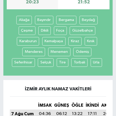
20:23
21:52
Aliağa
Bayındır
Bergama
Beydağ
Çeşme
Dikili
Foça
Güzelbahçe
Karaburun
Kemalpaşa
Kiraz
Kınık
Menderes
Menemen
Ödemiş
Seferihisar
Selçuk
Tire
Torbalı
Urla
İZMIR AYLIK NAMAZ VAKITLERI
İMSAK
GÜNEŞ
ÖĞLE
İKINDI
AKŞA
7 Ağu Cum
04:36
06:12
13:22
17:11
20:23