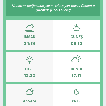
Nemmâm (koğuculuk yapan, laf taşıyan kimse) Cennet’e
giremez. (Hadis-i Şerif)
İMSAK
GÜNEŞ
04:36
06:12
ÖĞLE
İKINDI
13:22
17:11
AKŞAM
YATSI