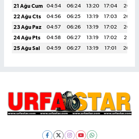
21 Ağu Cum
04:54
06:24
13:20
17:04
20:06
22 Ağu Cts
04:56
06:25
13:19
17:03
20:04
23 Ağu Paz
04:57
06:26
13:19
17:02
20:03
24 Ağu Pts
04:58
06:27
13:19
17:02
20:01
25 Ağu Sal
04:59
06:27
13:19
17:01
20:00