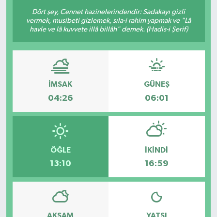
Dört şey, Cennet hazinelerindendir: Sadakayı gizli
vermek, musibeti gizlemek, sıla-i rahim yapmak ve "Lâ
havle ve lâ kuvvete illâ billâh" demek. (Hadis-i Şerif)
İMSAK
GÜNEŞ
04:26
06:01
ÖĞLE
İKINDI
13:10
16:59
AKŞAM
YATSI