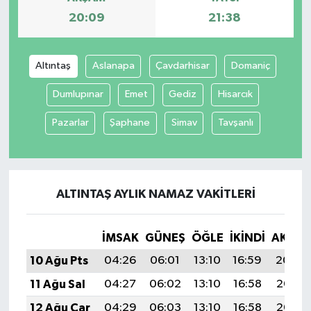
20:09
21:38
Altıntaş
Aslanapa
Çavdarhisar
Domaniç
Dumlupınar
Emet
Gediz
Hisarcık
Pazarlar
Şaphane
Simav
Tavşanlı
ALTINTAŞ AYLIK NAMAZ VAKITLERI
İMSAK
GÜNEŞ
ÖĞLE
İKINDI
AKŞA
10 Ağu Pts
04:26
06:01
13:10
16:59
20:09
11 Ağu Sal
04:27
06:02
13:10
16:58
20:08
12 Ağu Çar
04:29
06:03
13:10
16:58
20:07