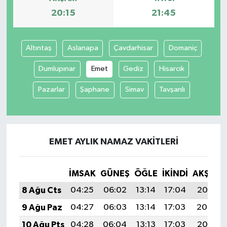
20:15
21:45
Altıntaş
Aslanapa
Çavdarhisar
Domaniç
Dumlupınar
Emet
Gediz
Hisarcık
Pazarlar
Şaphane
Simav
Tavşanlı
EMET AYLIK NAMAZ VAKITLERI
İMSAK
GÜNEŞ
ÖĞLE
İKINDI
AKŞAM
8 Ağu Cts
04:25
06:02
13:14
17:04
20:15
9 Ağu Paz
04:27
06:03
13:14
17:03
20:14
10 Ağu Pts
04:28
06:04
13:13
17:03
20:13