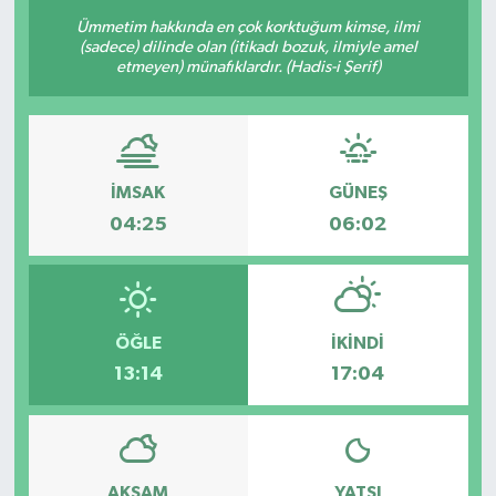
Ümmetim hakkında en çok korktuğum kimse, ilmi
(sadece) dilinde olan (itikadı bozuk, ilmiyle amel
etmeyen) münafıklardır. (Hadis-i Şerif)
İMSAK
GÜNEŞ
04:25
06:02
ÖĞLE
İKINDI
13:14
17:04
AKŞAM
YATSI