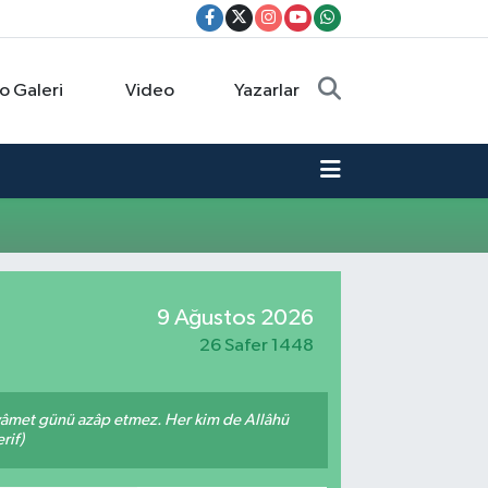
o Galeri
Video
Yazarlar
9 Ağustos 2026
26 Safer 1448
 kıyâmet günü azâp etmez. Her kim de Allâhü
rif)