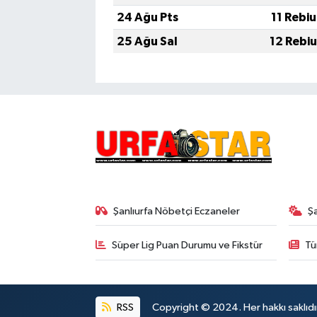
24 Ağu Pts
11 Rebi
25 Ağu Sal
12 Rebi
Şanlıurfa Nöbetçi Eczaneler
Ş
Süper Lig Puan Durumu ve Fikstür
Tü
RSS
Copyright © 2024. Her hakkı saklıdı