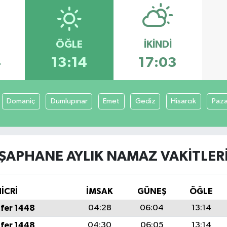
ÖĞLE
İKINDI
4
13:14
17:03
Domaniç
Dumlupınar
Emet
Gediz
Hisarcık
Paza
ŞAPHANE AYLIK NAMAZ VAKITLER
İCRİ
İMSAK
GÜNEŞ
ÖĞLE
fer 1448
04:28
06:04
13:14
fer 1448
04:30
06:05
13:14