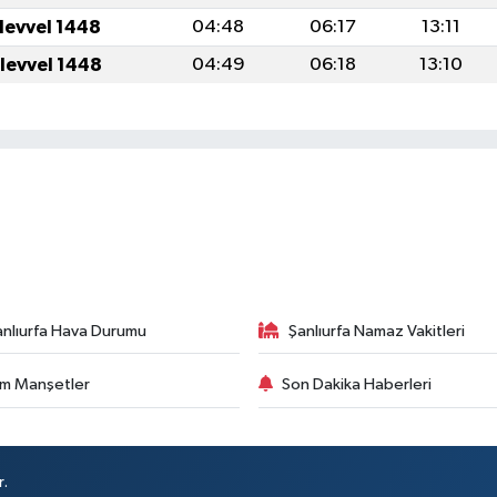
ulevvel 1448
04:48
06:17
13:11
ulevvel 1448
04:49
06:18
13:10
anlıurfa Hava Durumu
Şanlıurfa Namaz Vakitleri
m Manşetler
Son Dakika Haberleri
r.