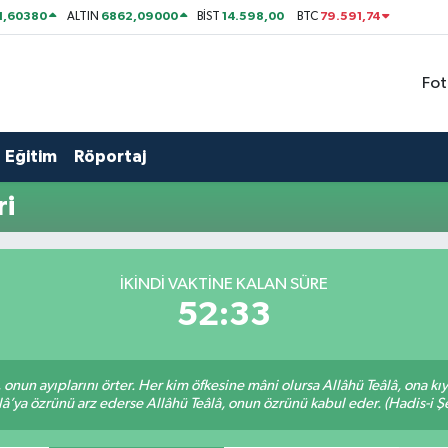
1,60380
6862,09000
14.598,00
79.591,74
ALTIN
BİST
BTC
Fot
Eğitim
Röportaj
ri
İKINDI VAKTİNE KALAN SÜRE
52:33
â, onun ayıplarını örter. Her kim öfkesine mâni olursa Allâhü Teâlâ, ona
lâ’ya özrünü arz ederse Allâhü Teâlâ, onun özrünü kabul eder. (Hadis-i Şe