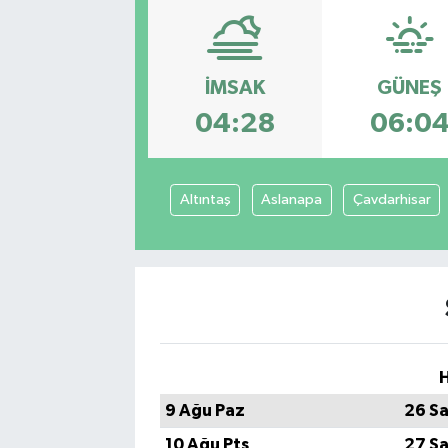
İMSAK
GÜNEŞ
04:28
06:0
Altıntaş
Aslanapa
Çavdarhisar
H
9 Ağu Paz
26 Sa
10 Ağu Pts
27 Sa