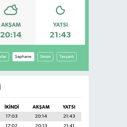
AKŞAM
YATSI
20:14
21:43
rlar
Şaphane
Simav
Tavşanlı
I
İKINDI
AKŞAM
YATSI
17:03
20:14
21:43
17:02
20:13
21:41