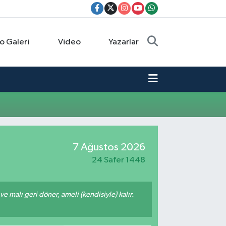
o Galeri
Video
Yazarlar
7 Ağustos 2026
24 Safer 1448
 ve malı geri döner, ameli (kendisiyle) kalır.