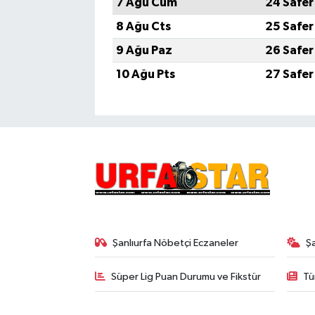
7 Ağu Cum
24 Safer
8 Ağu Cts
25 Safer
9 Ağu Paz
26 Safer
10 Ağu Pts
27 Safer
Şanlıurfa Nöbetçi Eczaneler
Ş
Süper Lig Puan Durumu ve Fikstür
Tü