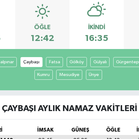
ÖĞLE
İKINDI
6
12:42
16:35
alpınar
Çaybaşı
Fatsa
Gölköy
Gülyalı
Gürgente
Kumru
Mesudiye
Ünye
ÇAYBAŞI AYLIK NAMAZ VAKITLERI
İ
İMSAK
GÜNEŞ
ÖĞLE