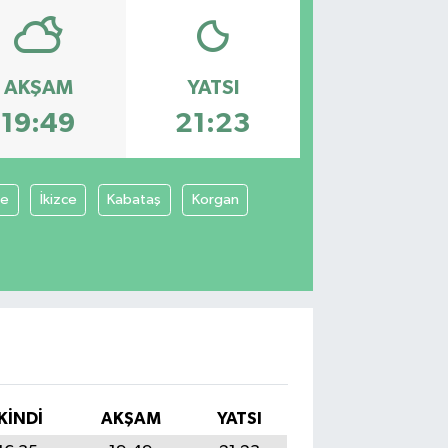
AKŞAM
YATSI
19:49
21:23
pe
İkizce
Kabataş
Korgan
İKINDI
AKŞAM
YATSI