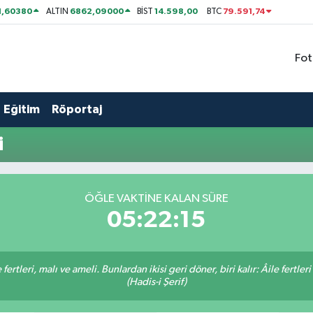
1,60380
6862,09000
14.598,00
79.591,74
ALTIN
BİST
BTC
Fot
Eğitim
Röportaj
i
ÖĞLE VAKTİNE KALAN SÜRE
05:22:15
ertleri, malı ve ameli. Bunlardan ikisi geri döner, biri kalır: Âile fertleri
(Hadis-i Şerif)