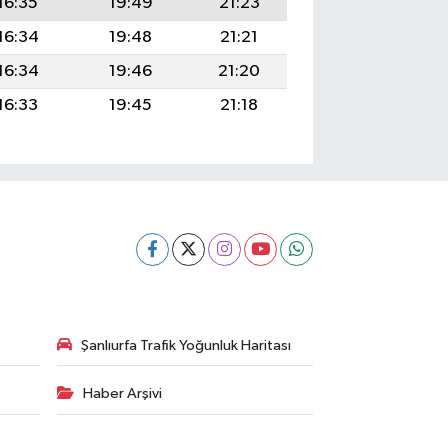
16:35
19:49
21:23
16:34
19:48
21:21
16:34
19:46
21:20
16:33
19:45
21:18
Şanlıurfa Trafik Yoğunluk Haritası
Haber Arşivi