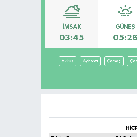
İMSAK
GÜNEŞ
03:45
05:2
Akkuş
Aybastı
Çamaş
Çat
HİCR