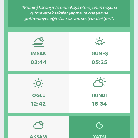
(Mümin) kardeşinle münakaşa etme, onun hoşuna
gitmeyecek şakalar yapma ve ona yerine
getiremeyeceğin bir söz verme. (Hadis-i Şerif)
İMSAK
GÜNEŞ
03:44
05:25
ÖĞLE
İKINDI
12:42
16:34
AKŞAM
YATSI