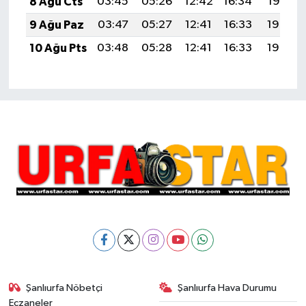
8 Ağu Cts
03:45
05:26
12:42
16:34
19:47
9 Ağu Paz
03:47
05:27
12:41
16:33
19:46
10 Ağu Pts
03:48
05:28
12:41
16:33
19:45
Şanlıurfa Nöbetçi
Şanlıurfa Hava Durumu
Eczaneler