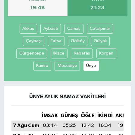
19:48
21:23
Akkuş
Aybastı
Çamaş
Çatalpınar
Çaybaşı
Fatsa
Gölköy
Gülyalı
Gürgentepe
İkizce
Kabataş
Korgan
Kumru
Mesudiye
Ünye
ÜNYE AYLIK NAMAZ VAKITLERI
İMSAK
GÜNEŞ
ÖĞLE
İKINDI
AKŞAM
7 Ağu Cum
03:44
05:25
12:42
16:34
19:48