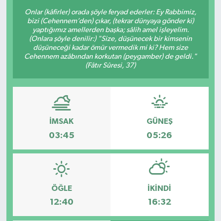
Onlar (kâfirler) orada şöyle feryad ederler: Ey Rabbimiz,
bizi (Cehennem’den) çıkar, (tekrar dünyaya gönder ki)
yaptığımız amellerden başka; sâlih amel işleyelim.
(Onlara şöyle denilir:) "Size, düşünecek bir kimsenin
düşüneceği kadar ömür vermedik mi ki? Hem size
Cehennem azâbından korkutan (peygamber) de geldi."
(Fâtır Sûresi, 37)
İMSAK
GÜNEŞ
03:45
05:26
ÖĞLE
İKINDI
12:40
16:32