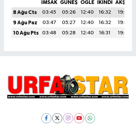
İMSAK
GÜNEŞ
ÖĞLE
İKINDI
AKŞAM
8 Ağu Cts
03:45
05:26
12:40
16:32
19:45
9 Ağu Paz
03:47
05:27
12:40
16:32
19:44
10 Ağu Pts
03:48
05:28
12:40
16:31
19:43