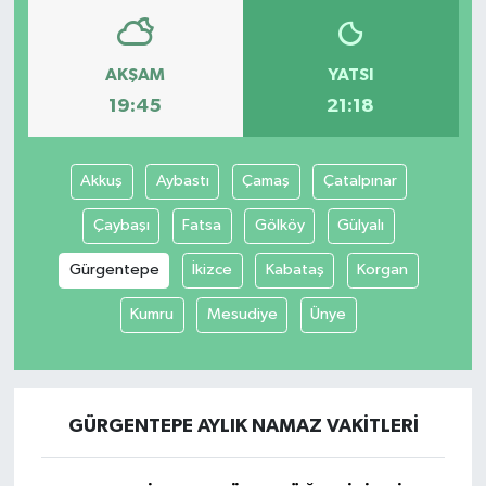
AKŞAM
YATSI
19:45
21:18
Akkuş
Aybastı
Çamaş
Çatalpınar
Çaybaşı
Fatsa
Gölköy
Gülyalı
Gürgentepe
İkizce
Kabataş
Korgan
Kumru
Mesudiye
Ünye
GÜRGENTEPE AYLIK NAMAZ VAKITLERI