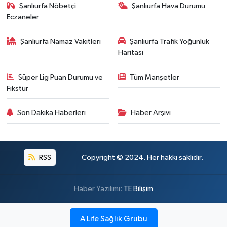
Şanlıurfa Nöbetçi
Şanlıurfa Hava Durumu
Eczaneler
Şanlıurfa Namaz Vakitleri
Şanlıurfa Trafik Yoğunluk
Haritası
Süper Lig Puan Durumu ve
Tüm Manşetler
Fikstür
Son Dakika Haberleri
Haber Arşivi
RSS
Copyright © 2024. Her hakkı saklıdır.
Haber Yazılımı:
TE Bilişim
A Life Sağlık Grubu