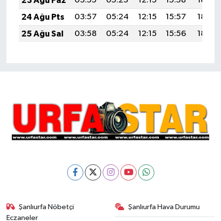
23 Ağu Paz
03:55
05:23
12:15
15:58
18:58
24 Ağu Pts
03:57
05:24
12:15
15:57
18:56
25 Ağu Sal
03:58
05:24
12:15
15:56
18:55
Şanlıurfa Nöbetçi
Şanlıurfa Hava Durumu
Eczaneler