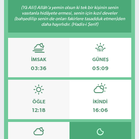
(Yâ Ali!) Allâh’a yemin olsun ki tek bir kişinin senin
vasıtanla hidâyete ermesi, senin için kızıl develer
(bahşedilip senin de onları fakirlere tasadduk etmen)den
daha hayırlıdır. (Hadis-i Şerif)
İMSAK
GÜNEŞ
03:36
05:09
ÖĞLE
İKINDI
12:18
16:06