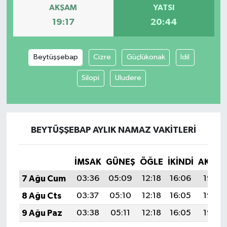
AKŞAM
YATSI
19:17
20:44
Beytüşşebap
Cizre
Güçlükonak
İdil
Silopi
Uludere
BEYTÜŞŞEBAP AYLIK NAMAZ VAKITLERI
İMSAK
GÜNEŞ
ÖĞLE
İKINDI
AKŞA
7 Ağu Cum
03:36
05:09
12:18
16:06
19:17
8 Ağu Cts
03:37
05:10
12:18
16:05
19:16
9 Ağu Paz
03:38
05:11
12:18
16:05
19:15