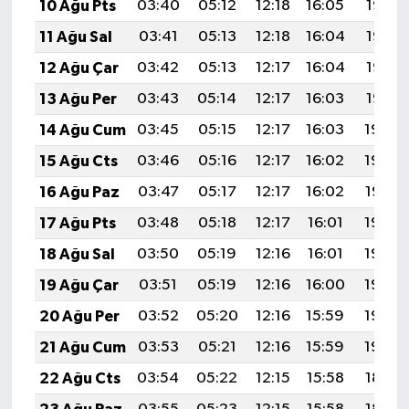
10 Ağu Pts
03:40
05:12
12:18
16:05
19:14
11 Ağu Sal
03:41
05:13
12:18
16:04
19:13
12 Ağu Çar
03:42
05:13
12:17
16:04
19:12
13 Ağu Per
03:43
05:14
12:17
16:03
19:10
14 Ağu Cum
03:45
05:15
12:17
16:03
19:09
15 Ağu Cts
03:46
05:16
12:17
16:02
19:08
16 Ağu Paz
03:47
05:17
12:17
16:02
19:07
17 Ağu Pts
03:48
05:18
12:17
16:01
19:05
18 Ağu Sal
03:50
05:19
12:16
16:01
19:04
19 Ağu Çar
03:51
05:19
12:16
16:00
19:03
20 Ağu Per
03:52
05:20
12:16
15:59
19:02
21 Ağu Cum
03:53
05:21
12:16
15:59
19:00
22 Ağu Cts
03:54
05:22
12:15
15:58
18:59