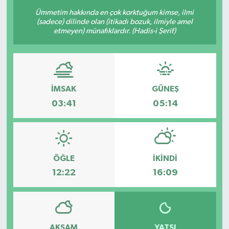
Ümmetim hakkında en çok korktuğum kimse, ilmi
(sadece) dilinde olan (itikadı bozuk, ilmiyle amel
etmeyen) münafıklardır. (Hadis-i Şerif)
İMSAK
GÜNEŞ
03:41
05:14
ÖĞLE
İKINDI
12:22
16:09
AKŞAM
YATSI