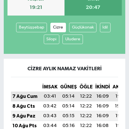
19:21
20:47
Beytüşşebap
Cizre
Güçlükonak
İdil
Silopi
Uludere
CIZRE AYLIK NAMAZ VAKITLERI
İMSAK
GÜNEŞ
ÖĞLE
İKINDI
AKŞA
7 Ağu Cum
03:41
05:14
12:22
16:09
19:21
8 Ağu Cts
03:42
05:14
12:22
16:09
19:20
9 Ağu Paz
03:43
05:15
12:22
16:09
19:19
10 Ağu Pts
03:44
05:16
12:22
16:08
19:17