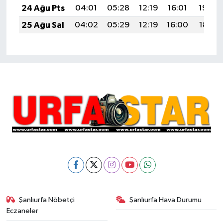
24 Ağu Pts
04:01
05:28
12:19
16:01
19:00
25 Ağu Sal
04:02
05:29
12:19
16:00
18:58
Şanlıurfa Nöbetçi
Şanlıurfa Hava Durumu
Eczaneler