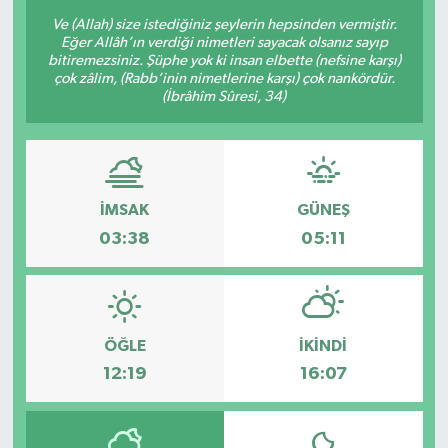
Ve (Allah) size istediğiniz şeylerin hepsinden vermiştir.
Eğer Allâh’ın verdiği nimetleri sayacak olsanız sayıp
bitiremezsiniz. Şüphe yok ki insan elbette (nefsine karşı)
çok zâlim, (Rabb’inin nimetlerine karşı) çok nankördür.
(İbrâhîm Sûresi, 34)
İMSAK
GÜNEŞ
03:38
05:11
ÖĞLE
İKINDI
12:19
16:07