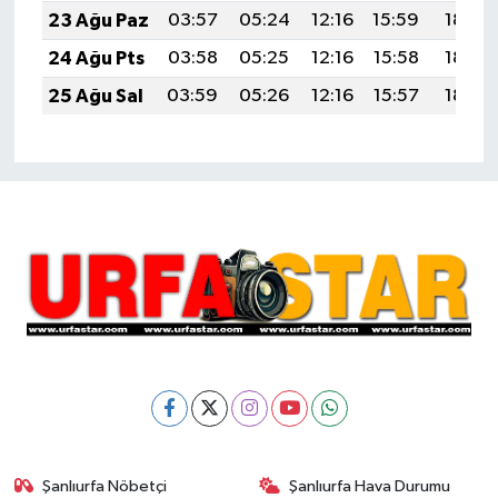
23 Ağu Paz
03:57
05:24
12:16
15:59
18:59
24 Ağu Pts
03:58
05:25
12:16
15:58
18:57
25 Ağu Sal
03:59
05:26
12:16
15:57
18:56
Şanlıurfa Nöbetçi
Şanlıurfa Hava Durumu