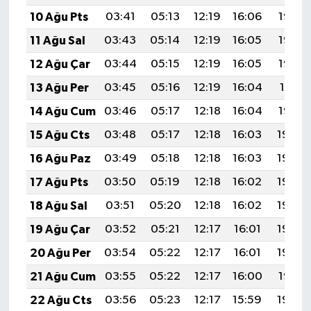
10 Ağu Pts
03:41
05:13
12:19
16:06
19:15
11 Ağu Sal
03:43
05:14
12:19
16:05
19:14
12 Ağu Çar
03:44
05:15
12:19
16:05
19:13
13 Ağu Per
03:45
05:16
12:19
16:04
19:11
14 Ağu Cum
03:46
05:17
12:18
16:04
19:10
15 Ağu Cts
03:48
05:17
12:18
16:03
19:09
16 Ağu Paz
03:49
05:18
12:18
16:03
19:08
17 Ağu Pts
03:50
05:19
12:18
16:02
19:06
18 Ağu Sal
03:51
05:20
12:18
16:02
19:05
19 Ağu Çar
03:52
05:21
12:17
16:01
19:04
20 Ağu Per
03:54
05:22
12:17
16:01
19:03
21 Ağu Cum
03:55
05:22
12:17
16:00
19:01
22 Ağu Cts
03:56
05:23
12:17
15:59
19:00