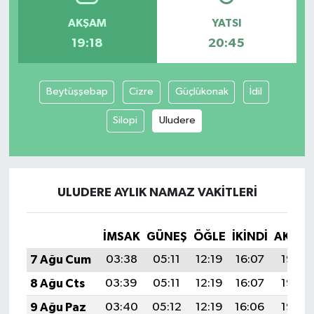
AKŞAM
YATSI
19:18
20:45
Beytüşşebap
Cizre
Güçlükonak
İdil
Silopi
Uludere
ULUDERE AYLIK NAMAZ VAKITLERI
İMSAK
GÜNEŞ
ÖĞLE
İKINDI
AKŞA
7 Ağu Cum
03:38
05:11
12:19
16:07
19:18
8 Ağu Cts
03:39
05:11
12:19
16:07
19:17
9 Ağu Paz
03:40
05:12
12:19
16:06
19:16