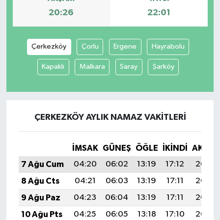
20:26
22:01
Çerkezköy
Çorlu
Ergene
Hayrabolu
Kapaklı
Malkara
Saray
Şarköy
ÇERKEZKÖY AYLIK NAMAZ VAKITLERI
İMSAK
GÜNEŞ
ÖĞLE
İKINDI
AKŞA
7 Ağu Cum
04:20
06:02
13:19
17:12
20:26
8 Ağu Cts
04:21
06:03
13:19
17:11
20:25
9 Ağu Paz
04:23
06:04
13:19
17:11
20:23
10 Ağu Pts
04:25
06:05
13:18
17:10
20:22