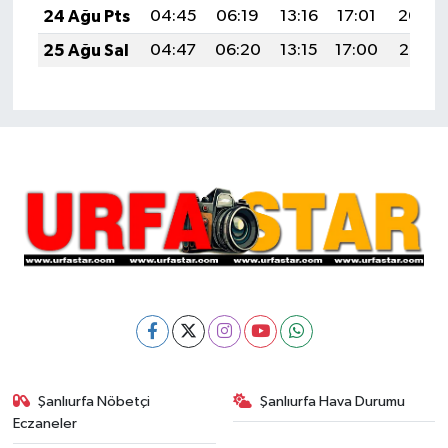
24 Ağu Pts
04:45
06:19
13:16
17:01
20:02
25 Ağu Sal
04:47
06:20
13:15
17:00
20:01
Şanlıurfa Nöbetçi
Şanlıurfa Hava Durumu
Eczaneler