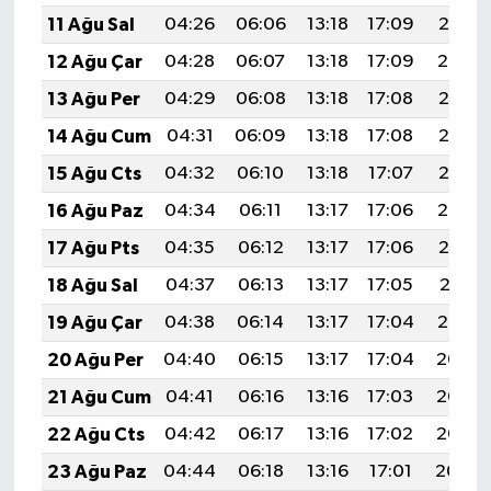
11 Ağu Sal
04:26
06:06
13:18
17:09
20:21
12 Ağu Çar
04:28
06:07
13:18
17:09
20:19
13 Ağu Per
04:29
06:08
13:18
17:08
20:18
14 Ağu Cum
04:31
06:09
13:18
17:08
20:17
15 Ağu Cts
04:32
06:10
13:18
17:07
20:15
16 Ağu Paz
04:34
06:11
13:17
17:06
20:14
17 Ağu Pts
04:35
06:12
13:17
17:06
20:12
18 Ağu Sal
04:37
06:13
13:17
17:05
20:11
19 Ağu Çar
04:38
06:14
13:17
17:04
20:10
20 Ağu Per
04:40
06:15
13:17
17:04
20:08
21 Ağu Cum
04:41
06:16
13:16
17:03
20:07
22 Ağu Cts
04:42
06:17
13:16
17:02
20:05
23 Ağu Paz
04:44
06:18
13:16
17:01
20:04