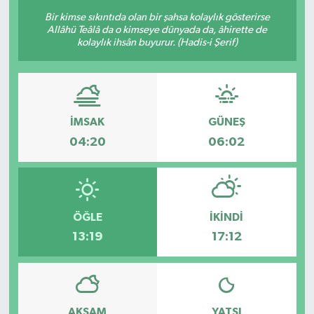
Bir kimse sıkıntıda olan bir şahsa kolaylık gösterirse
Allâhü Teâlâ da o kimseye dünyada da, âhirette de
kolaylık ihsân buyurur. (Hadis-i Şerif)
İMSAK
GÜNEŞ
04:20
06:02
ÖĞLE
İKINDI
13:19
17:12
AKŞAM
YATSI