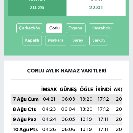
20:26
22:01
Çerkezköy
Çorlu
Ergene
Hayrabolu
Kapaklı
Malkara
Saray
Şarköy
ÇORLU AYLIK NAMAZ VAKITLERI
İMSAK
GÜNEŞ
ÖĞLE
İKINDI
AKŞAM
7 Ağu Cum
04:21
06:03
13:20
17:12
20:26
8 Ağu Cts
04:23
06:04
13:20
17:12
20:25
9 Ağu Paz
04:24
06:05
13:19
17:11
20:24
10 Ağu Pts
04:26
06:06
13:19
17:11
20:23