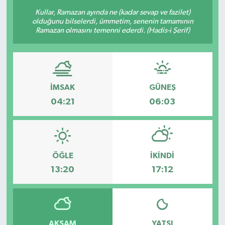
Kullar, Ramazan ayında ne (kadar sevap ve fazilet)
olduğunu bilselerdi, ümmetim, senenin tamamının
Ramazan olmasını temenni ederdi. (Hadis-i Şerif)
İMSAK
GÜNEŞ
04:21
06:03
ÖĞLE
İKINDI
13:20
17:12
AKŞAM
YATSI