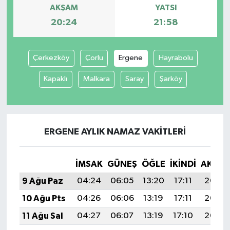
AKŞAM
YATSI
20:24
21:58
Çerkezköy
Çorlu
Ergene
Hayrabolu
Kapaklı
Malkara
Saray
Şarköy
ERGENE AYLIK NAMAZ VAKITLERI
İMSAK
GÜNEŞ
ÖĞLE
İKINDI
AKŞA
9 Ağu Paz
04:24
06:05
13:20
17:11
20:24
10 Ağu Pts
04:26
06:06
13:19
17:11
20:23
11 Ağu Sal
04:27
06:07
13:19
17:10
20:22