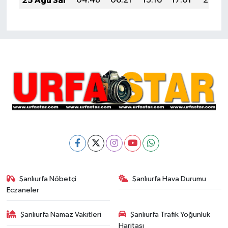
25 Ağu Sal
04:48
06:21
13:16
17:01
20:01
Şanlıurfa Nöbetçi
Şanlıurfa Hava Durumu
Eczaneler
Şanlıurfa Namaz Vakitleri
Şanlıurfa Trafik Yoğunluk
Haritası