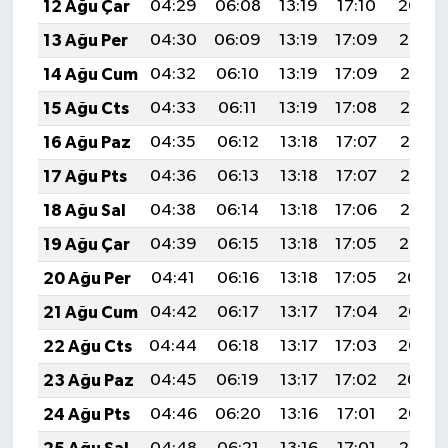
12 Ağu Çar
04:29
06:08
13:19
17:10
20:20
13 Ağu Per
04:30
06:09
13:19
17:09
20:19
14 Ağu Cum
04:32
06:10
13:19
17:09
20:18
15 Ağu Cts
04:33
06:11
13:19
17:08
20:16
16 Ağu Paz
04:35
06:12
13:18
17:07
20:15
17 Ağu Pts
04:36
06:13
13:18
17:07
20:13
18 Ağu Sal
04:38
06:14
13:18
17:06
20:12
19 Ağu Çar
04:39
06:15
13:18
17:05
20:10
20 Ağu Per
04:41
06:16
13:18
17:05
20:09
21 Ağu Cum
04:42
06:17
13:17
17:04
20:07
22 Ağu Cts
04:44
06:18
13:17
17:03
20:06
23 Ağu Paz
04:45
06:19
13:17
17:02
20:04
24 Ağu Pts
04:46
06:20
13:16
17:01
20:03