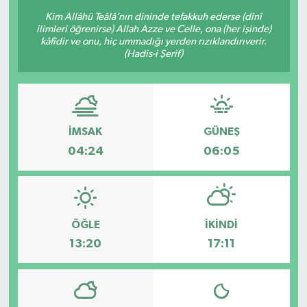
Kim Allâhü Teâlâ’nın dininde tefakkuh ederse (dînî
ilimleri öğrenirse) Allah Azze ve Celle, ona (her işinde)
kâfîdir ve onu, hiç ummadığı yerden rızıklandırıverir.
(Hadis-i Şerif)
İMSAK
GÜNEŞ
04:24
06:05
ÖĞLE
İKINDI
13:20
17:11