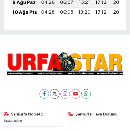
9 Ağu Paz
04:26
06:07
13:21
17:12
20:25
10 Ağu Pts
04:28
06:08
13:20
17:12
20:23
Şanlıurfa Nöbetçi
Şanlıurfa Hava Durumu
Eczaneler