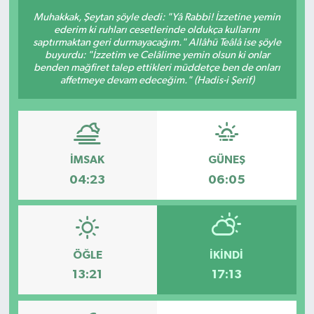
Muhakkak, Şeytan şöyle dedi: "Yâ Rabbi! İzzetine yemin
ederim ki ruhları cesetlerinde oldukça kullarını
saptırmaktan geri durmayacağım." Allâhü Teâlâ ise şöyle
buyurdu: "İzzetim ve Celâlime yemin olsun ki onlar
benden mağfiret talep ettikleri müddetçe ben de onları
affetmeye devam edeceğim." (Hadis-i Şerif)
İMSAK
GÜNEŞ
04:23
06:05
ÖĞLE
İKINDI
13:21
17:13