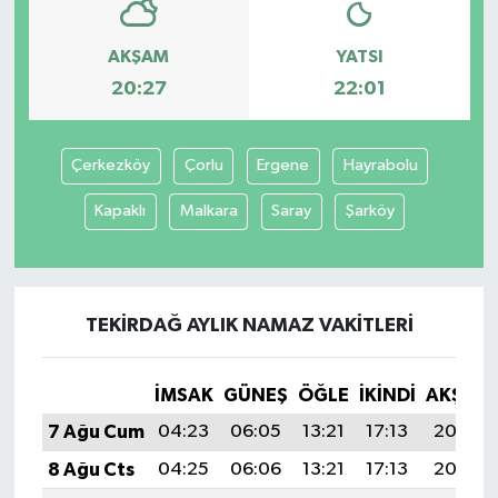
AKŞAM
YATSI
20:27
22:01
Çerkezköy
Çorlu
Ergene
Hayrabolu
Kapaklı
Malkara
Saray
Şarköy
TEKIRDAĞ AYLIK NAMAZ VAKITLERI
İMSAK
GÜNEŞ
ÖĞLE
İKINDI
AKŞAM
7 Ağu Cum
04:23
06:05
13:21
17:13
20:27
8 Ağu Cts
04:25
06:06
13:21
17:13
20:26