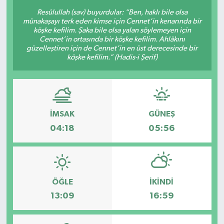
Resûlullah (sav) buyurdular: “Ben, haklı bile olsa
münakaşayı terk eden kimse için Cennet’in kenarında bir
köşke kefilim. Şaka bile olsa yalan söylemeyen için
Cennet’in ortasında bir köşke kefilim. Ahlâkını
güzelleştiren için de Cennet’in en üst derecesinde bir
köşke kefilim.” (Hadis-i Şerif)
İMSAK
GÜNEŞ
04:18
05:56
ÖĞLE
İKINDI
13:09
16:59