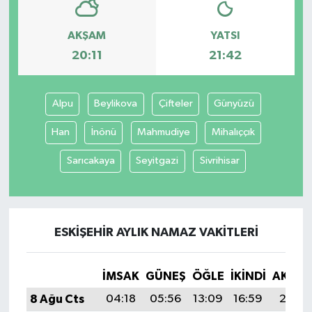
AKŞAM
YATSI
20:11
21:42
Alpu
Beylikova
Çifteler
Günyüzü
Han
İnönü
Mahmudiye
Mihalıççık
Sarıcakaya
Seyitgazi
Sivrihisar
ESKIŞEHIR AYLIK NAMAZ VAKITLERI
İMSAK
GÜNEŞ
ÖĞLE
İKINDI
AKŞA
8 Ağu Cts
04:18
05:56
13:09
16:59
20:11