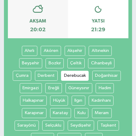
AKŞAM
YATSI
20:02
21:29
Ahırlı
Akören
Akşehir
Altınekin
Beyşehir
Bozkır
Çeltik
Cihanbeyli
Çumra
Derbent
Derebucak
Doğanhisar
Emirgazi
Ereğli
Güneysınır
Hadim
Halkapınar
Hüyük
Ilgın
Kadınhanı
Karapınar
Karatay
Kulu
Meram
Sarayönü
Selçuklu
Seydişehir
Taşkent