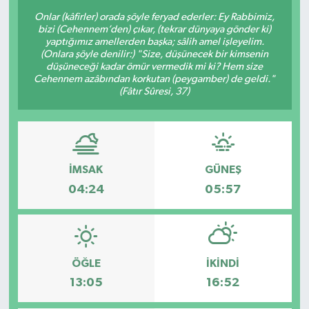
Onlar (kâfirler) orada şöyle feryad ederler: Ey Rabbimiz,
bizi (Cehennem’den) çıkar, (tekrar dünyaya gönder ki)
yaptığımız amellerden başka; sâlih amel işleyelim.
(Onlara şöyle denilir:) "Size, düşünecek bir kimsenin
düşüneceği kadar ömür vermedik mi ki? Hem size
Cehennem azâbından korkutan (peygamber) de geldi."
(Fâtır Sûresi, 37)
İMSAK
GÜNEŞ
04:24
05:57
ÖĞLE
İKINDI
13:05
16:52