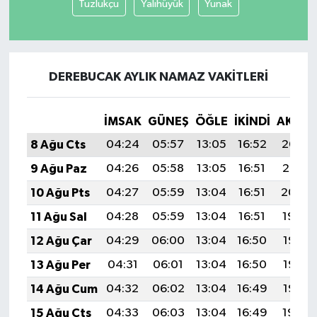
Tuzlukçu
Yalıhüyük
Yunak
DEREBUCAK AYLIK NAMAZ VAKITLERI
İMSAK
GÜNEŞ
ÖĞLE
İKINDI
AKŞA
8 Ağu Cts
04:24
05:57
13:05
16:52
20:02
9 Ağu Paz
04:26
05:58
13:05
16:51
20:01
10 Ağu Pts
04:27
05:59
13:04
16:51
20:00
11 Ağu Sal
04:28
05:59
13:04
16:51
19:59
12 Ağu Çar
04:29
06:00
13:04
16:50
19:58
13 Ağu Per
04:31
06:01
13:04
16:50
19:57
14 Ağu Cum
04:32
06:02
13:04
16:49
19:56
15 Ağu Cts
04:33
06:03
13:04
16:49
19:54