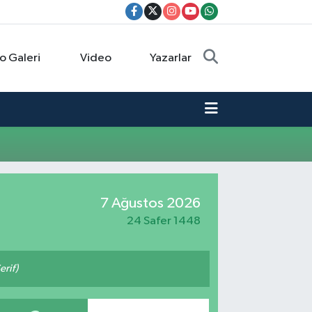
o Galeri
Video
Yazarlar
7 Ağustos 2026
24 Safer 1448
erif)