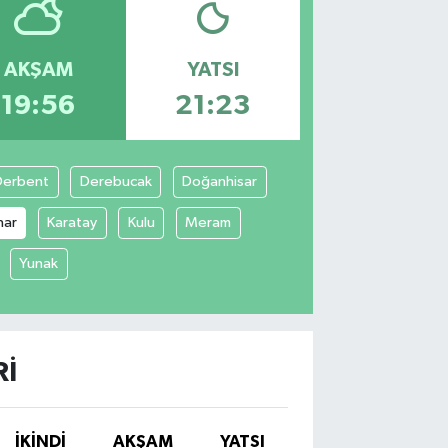
AKŞAM
YATSI
19:56
21:23
Derbent
Derebucak
Doğanhisar
nar
Karatay
Kulu
Meram
Yunak
RI
İKINDI
AKŞAM
YATSI