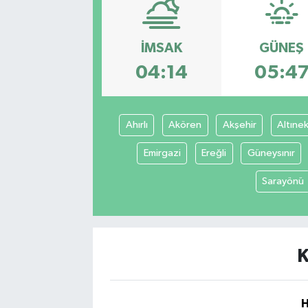
İMSAK
GÜNEŞ
04:14
05:4
Ahırlı
Akören
Akşehir
Altınek
Emirgazi
Ereğli
Güneysınır
Sarayönü
K
H