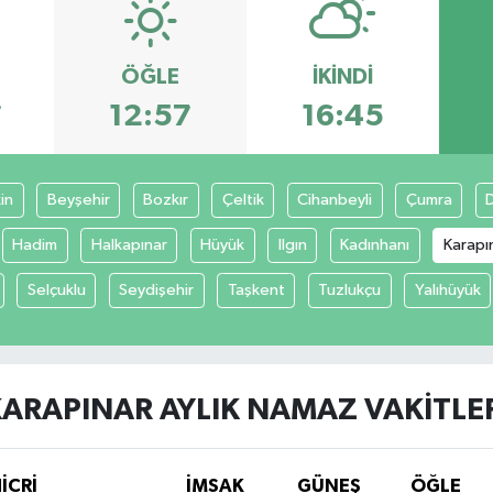
ÖĞLE
İKINDI
7
12:57
16:45
in
Beyşehir
Bozkır
Çeltik
Cihanbeyli
Çumra
Hadim
Halkapınar
Hüyük
Ilgın
Kadınhanı
Karapı
Selçuklu
Seydişehir
Taşkent
Tuzlukçu
Yalıhüyük
ARAPINAR AYLIK NAMAZ VAKITLE
İCRİ
İMSAK
GÜNEŞ
ÖĞLE