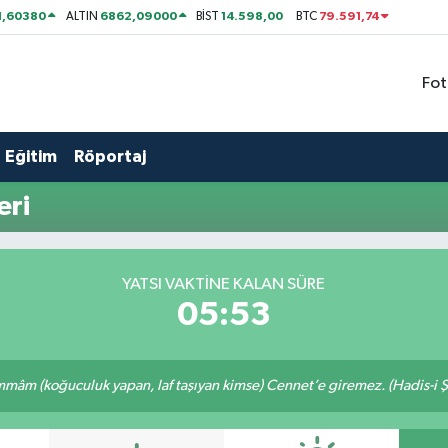
1,60380
6862,09000
14.598,00
79.591,74
ALTIN
BİST
BTC
Fot
Eğitim
Röportaj
eri
YATSI VAKTİNE KALAN SÜRE
05:52
âm (koğuculuk yapan, laf taşıyan kimse) Cennet’e giremez. (Hadis-i Ş