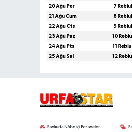
20 Ağu Per
7 Rebiu
21 Ağu Cum
8 Rebiu
22 Ağu Cts
9 Rebiu
23 Ağu Paz
10 Rebiu
24 Ağu Pts
11 Rebiu
25 Ağu Sal
12 Rebiu
Şanlıurfa Nöbetçi Eczaneler
Ş