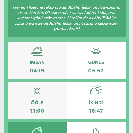
Her kim lisanına sahip olursa, Allâhü Teâlâ, onun ayıplarını
örter. Her kim öfkesine mâni olursa Allâhü Teâlâ, ona
kıyâmet günü azâp etmez. Her kim de Allâhü Teâlâ’ya
özrünü arz ederse Allâhü Teâlâ, onun özrünü kabul eder.
(Hadis-i Şerif)
İMSAK
GÜNEŞ
04:19
05:52
ÖĞLE
İKINDI
13:00
16:47