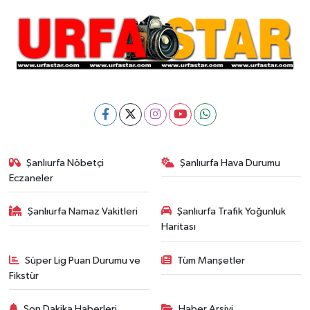
Şanlıurfa Nöbetçi
Şanlıurfa Hava Durumu
Eczaneler
Şanlıurfa Namaz Vakitleri
Şanlıurfa Trafik Yoğunluk
Haritası
Süper Lig Puan Durumu ve
Tüm Manşetler
Fikstür
Son Dakika Haberleri
Haber Arşivi