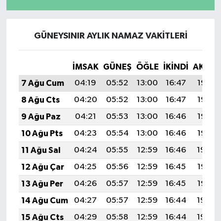
GÜNEYSINIR AYLIK NAMAZ VAKITLERI
İMSAK
GÜNEŞ
ÖĞLE
İKINDI
AKŞA
7 Ağu Cum
04:19
05:52
13:00
16:47
19:58
8 Ağu Cts
04:20
05:52
13:00
16:47
19:57
9 Ağu Paz
04:21
05:53
13:00
16:46
19:56
10 Ağu Pts
04:23
05:54
13:00
16:46
19:55
11 Ağu Sal
04:24
05:55
12:59
16:46
19:54
12 Ağu Çar
04:25
05:56
12:59
16:45
19:53
13 Ağu Per
04:26
05:57
12:59
16:45
19:52
14 Ağu Cum
04:27
05:57
12:59
16:44
19:50
15 Ağu Cts
04:29
05:58
12:59
16:44
19:49