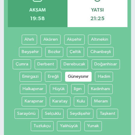
AKŞAM
YATSI
19:58
21:25
Ahırlı
Akören
Akşehir
Altınekin
Beyşehir
Bozkır
Çeltik
Cihanbeyli
Çumra
Derbent
Derebucak
Doğanhisar
Emirgazi
Ereğli
Güneysınır
Hadim
Halkapınar
Hüyük
Ilgın
Kadınhanı
Karapınar
Karatay
Kulu
Meram
Sarayönü
Selçuklu
Seydişehir
Taşkent
Tuzlukçu
Yalıhüyük
Yunak