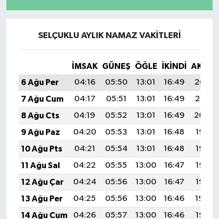
SELÇUKLU AYLIK NAMAZ VAKITLERI
İMSAK
GÜNEŞ
ÖĞLE
İKINDI
AKŞA
6 Ağu Per
04:16
05:50
13:01
16:49
20:02
7 Ağu Cum
04:17
05:51
13:01
16:49
20:01
8 Ağu Cts
04:19
05:52
13:01
16:49
20:00
9 Ağu Paz
04:20
05:53
13:01
16:48
19:58
10 Ağu Pts
04:21
05:54
13:01
16:48
19:57
11 Ağu Sal
04:22
05:55
13:00
16:47
19:56
12 Ağu Çar
04:24
05:56
13:00
16:47
19:55
13 Ağu Per
04:25
05:56
13:00
16:46
19:54
14 Ağu Cum
04:26
05:57
13:00
16:46
19:53