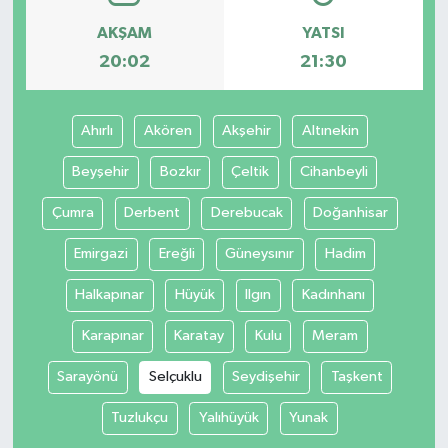
AKŞAM
YATSI
20:02
21:30
Ahırlı
Akören
Akşehir
Altınekin
Beyşehir
Bozkır
Çeltik
Cihanbeyli
Çumra
Derbent
Derebucak
Doğanhisar
Emirgazi
Ereğli
Güneysınır
Hadim
Halkapınar
Hüyük
Ilgın
Kadınhanı
Karapınar
Karatay
Kulu
Meram
Sarayönü
Selçuklu
Seydişehir
Taşkent
Tuzlukçu
Yalıhüyük
Yunak