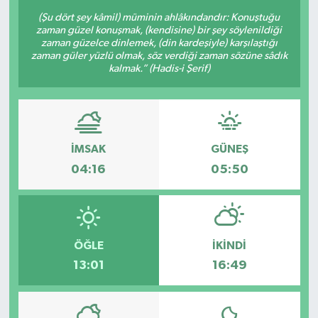
(Şu dört şey kâmil) müminin ahlâkındandır: Konuştuğu
zaman güzel konuşmak, (kendisine) bir şey söylenildiği
zaman güzelce dinlemek, (din kardeşiyle) karşılaştığı
zaman güler yüzlü olmak, söz verdiği zaman sözüne sâdık
kalmak.” (Hadis-i Şerif)
İMSAK
GÜNEŞ
04:16
05:50
ÖĞLE
İKINDI
13:01
16:49