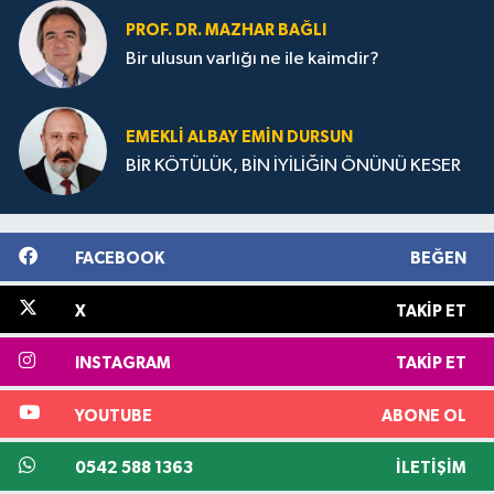
PROF. DR. MAZHAR BAĞLI
Bir ulusun varlığı ne ile kaimdir?
EMEKLI ALBAY EMIN DURSUN
BİR KÖTÜLÜK, BİN İYİLİĞİN ÖNÜNÜ KESER
FACEBOOK
BEĞEN
X
TAKIP ET
INSTAGRAM
TAKIP ET
YOUTUBE
ABONE OL
0542 588 1363
İLETIŞIM