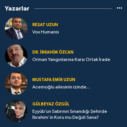
Yazarlar
REŞAT UZUN
Vox Humanis
DR. İBRAHIM ÖZCAN
Orman Yangınlarına Karşı Ortak İrade
MUSTAFA EMIR UZUN
Acemoğlu ailesinin izinde...
GÜLBEYAZ ÖZGÜL
Eyyûb’un Sabrının Sınandığı Şehirde
İbrahim’in Koru mu Değdi Sana?