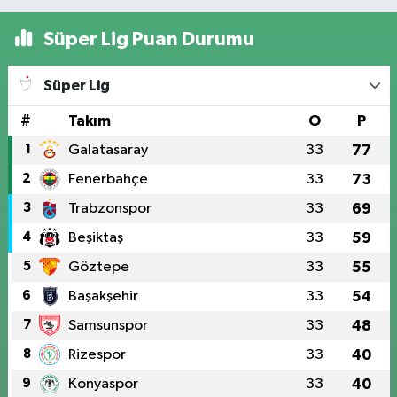
Süper Lig Puan Durumu
Süper Lig
#
Takım
O
P
1
Galatasaray
33
77
2
Fenerbahçe
33
73
3
Trabzonspor
33
69
4
Beşiktaş
33
59
5
Göztepe
33
55
6
Başakşehir
33
54
7
Samsunspor
33
48
8
Rizespor
33
40
9
Konyaspor
33
40