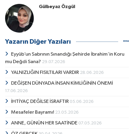
Gülbeyaz Özgül
Yazarın Diğer Yazıları
Eyyûb’un Sabrının Sınandığı Şehirde İbrahim’in Koru
mu Değdi Sana?
29.07.2026
YALNIZLIĞIN FISILTILARI VARDIR
28.06.2026
DEĞİŞEN DÜNYADA İNSAN KİMLİĞİNİN ÖNEMİ
17.06.2026
İHTİYAÇ DEĞİLSE İSRAFTIR
05.06.2026
Mesafeler Bayramı!
23.05.2026
ANNE, GÜNÜN HER SAATİNDE
07.05.2026
ÖZ GERÇEK
30.04.2026